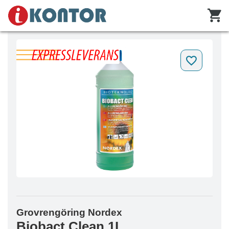
Grovrengöring Nordex
Biobact Clean 1L