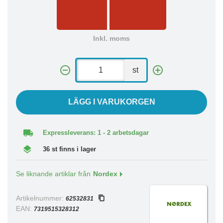
Inkl. moms
st
LÄGG I VARUKORGEN
Expressleverans: 1 - 2 arbetsdagar
36 st finns i lager
Se liknande artiklar från
Nordex
Artikelnummer:
62532831
EAN:
7319515328312