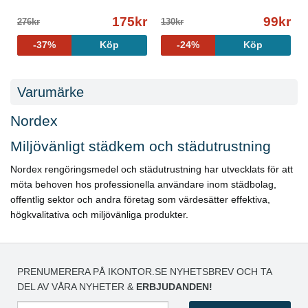
175kr
99kr
276kr
130kr
-37%
Köp
-24%
Köp
Varumärke
Nordex
Miljövänligt städkem och städutrustning
Nordex rengöringsmedel och städutrustning har utvecklats för att
möta behoven hos professionella användare inom städbolag,
offentlig sektor och andra företag som värdesätter effektiva,
högkvalitativa och miljövänliga produkter.
PRENUMERERA PÅ IKONTOR.SE NYHETSBREV OCH TA
DEL AV VÅRA NYHETER &
ERBJUDANDEN!