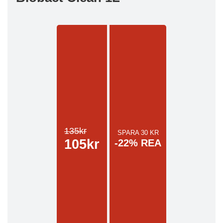
135kr
SPARA 30 KR
105kr
-22% REA