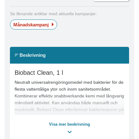
Se liknande artiklar med aktuella kampanjer:
Månadskampanj
Beskrivning
Biobact Clean, 1 l
Neutralt universalrengöringsmedel med bakterier för de
flesta vattentåliga ytor och inom sanitetsområdet.
Kombinerar effektiv snabbverkande kemi med långvarig
mikrobiell aktivitet. Kan användas både manuellt och
maskinellt. Biobact Clean efterlämnar bakteriesporer på
de behandlade ytorna, så att källan till dålig lukt
elimineras i samband med den dagliga rengöringen.
Visa mer beskrivning
Ger en strålande ren och blank yta med en frisk och
behaglig doft i rummet.Klass 1. Oskadlig för människor,