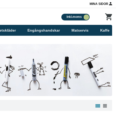
MINA SIDOR
Inkl.moms
etskläder
Engångshandskar
Matservis
Kaffe