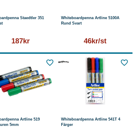
oardpenna Staedtler 351
Whiteboardpenna Artline 5100A
st
Rund Svart
187kr
46kr/st
Läs mer
Köp
Läs mer
oardpenna Artline 519
Whiteboardpenna Artline 541T 4
kuren 5mm
Färger