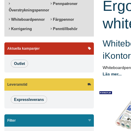
Ergo
Pennpatroner
Överstrykningspennor
whit
Whiteboardpennor
Färgpennor
Korrigering
Penntillbehör
Whiteb
Aktuella kampanjer
iKontor
Outlet
Whiteboardpenn
Läs mer...
Leveranstid
Expressleverans
Filter
Köp