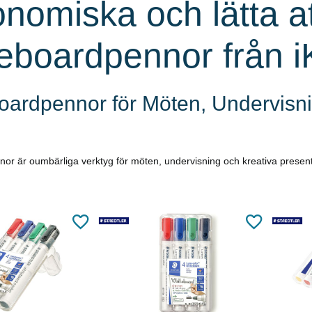
nomiska och lätta at
eboardpennor från iK
oardpennor för Möten, Undervisnin
or är oumbärliga verktyg för möten, undervisning och kreativa present
Läs mer
Köp
Läs mer