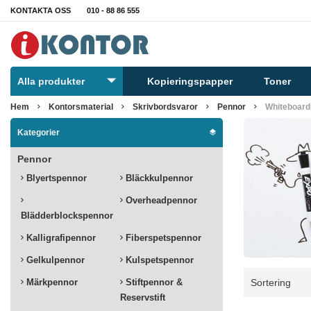
KONTAKTA OSS
010 - 88 86 555
Alla produkter
Kopieringspapper
Toner
Hem
Kontorsmaterial
Skrivbordsvaror
Pennor
Whiteboard
Kategorier
Pennor
Blyertspennor
Bläckkulpennor
Overheadpennor
Blädderblockspennor
Kalligrafipennor
Fiberspetspennor
Gelkulpennor
Kulspetspennor
Märkpennor
Stiftpennor &
Sortering
Reservstift