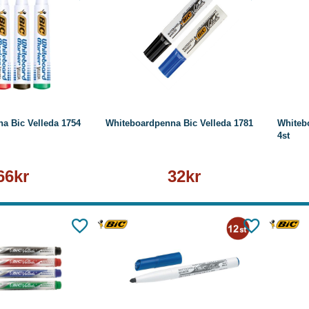
Läs mer
Läs mer
a Bic Velleda 1754
Whiteboardpenna Bic Velleda 1781
Whiteb
4st
66kr
32kr
Läs mer
Läs mer