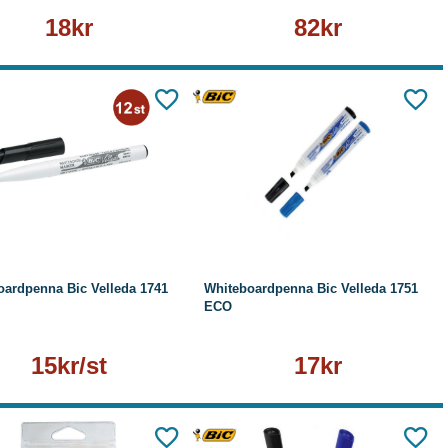
18kr
82kr
Läs mer
Läs mer
oardpenna Bic Velleda 1741
Whiteboardpenna Bic Velleda 1751
ECO
15kr/st
17kr