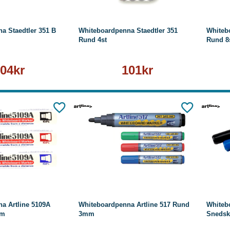
a Staedtler 351 B
Whiteboardpenna Staedtler 351
Whiteb
Rund 4st
Rund 8
04kr
101kr
äs mer
Läs mer
a Artline 5109A
Whiteboardpenna Artline 517 Rund
Whiteb
mm
3mm
Sneds