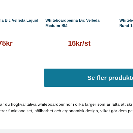
a Bic Velleda Liquid
Whiteboardpenna Bic Velleda
Whiteb
Meduim Blå
Rund 1
75kr
16kr/st
Se fler produkt
tar du högkvalitativa whiteboardpennor i olika färger som är lätta att sk
ar funktionalitet, hållbarhet och ergonomisk design, vilket gör dem p