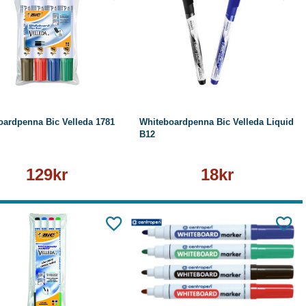
Köp
Läs mer
Läs mer
oardpenna Bic Velleda 1781
Whiteboardpenna Bic Velleda Liquid
B12
129kr
18kr
Köp
Läs mer
Läs mer