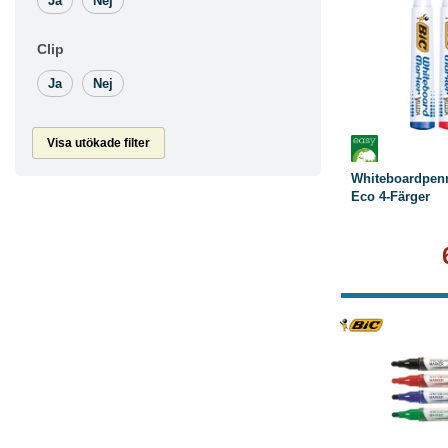
Ja
Nej
Clip
Ja
Nej
Köp
Visa utökade filter
Whiteboardpenn
Eco 4-Färger
Köp