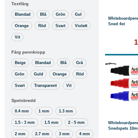
Textfärg
Blandad
Blå
Grön
Gul
Whiteboardpenn
Sned 4st
Orange
Röd
Svart
Violett
Vit
1
Färg pennkropp
Beige
Blandad
Blå
Grå
Grön
Guld
Orange
Röd
Svart
Transparent
Vit
L
Spetsbredd
0.4 mm
1 mm
1.3 mm
1.5 - 3 mm
1.5 mm
2 - 5 mm
Whiteboardpenn
Snedspets 10
2 mm
2.7 mm
3 mm
4 mm