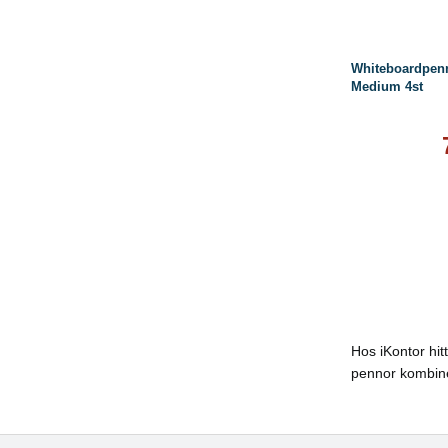
Whiteboardpenn
Medium 4st
Hos iKontor hit
pennor kombiner