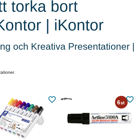
t torka bort
ontor | iKontor
g och Kreativa Presentationer |
ationer.
Köp
Läs mer
Läs mer