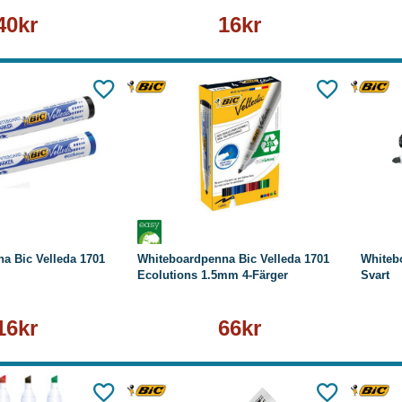
40kr
16kr
äs mer
Köp
Läs mer
a Bic Velleda 1701
Whiteboardpenna Bic Velleda 1701
Whiteb
Ecolutions 1.5mm 4-Färger
Svart
16kr
66kr