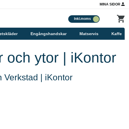
MINA SIDOR
Inkl.moms
etskläder
Engångshandskar
Matservis
Kaffe
r och ytor | iKontor
h Verkstad | iKontor