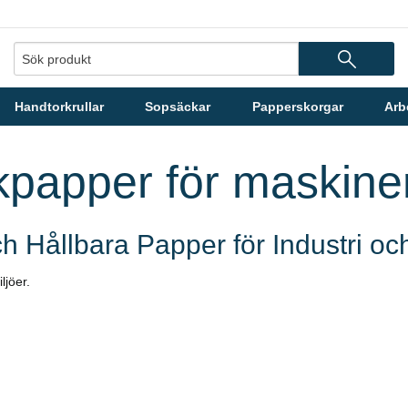
Handtorkrullar
Sopsäckar
Papperskorgar
Arb
orkpapper för maskine
ch Hållbara Papper för Industri oc
ljöer.