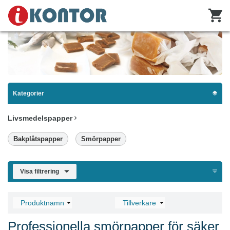
Kategorier
Livsmedelspapper
Bakplåtspapper
Smörpapper
Visa filtrering
Professionella smörpapper för säker