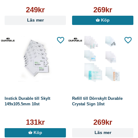
249kr
269kr
Läs mer
Köp
Instick Durable till Skylt
Refill till Dörrskylt Durable
149x105.5mm 10st
Crystal Sign 10st
131kr
269kr
Köp
Läs mer