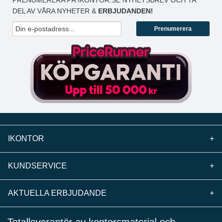
PRENUMERERA PÅ IKONTOR.SE NYHETSBREV OCH TA
DEL AV VÅRA NYHETER &
ERBJUDANDEN!
Prenumerera
IKONTOR
+
KUNDSERVICE
+
AKTUELLA ERBJUDANDE
+
Totalleverantör av kontorsmaterial och