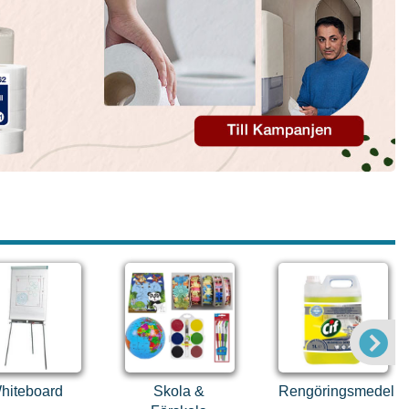
hiteboard
Skola &
Rengöringsmedel