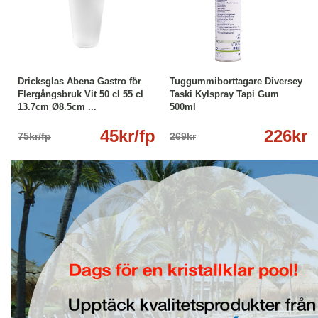
-40%
Läs mer
-16%
Köp
Läs mer
Dricksglas Abena Gastro för
Tuggummiborttagare Diversey
Flergångsbruk Vit 50 cl 55 cl
Taski Kylspray Tapi Gum
13.7cm Ø8.5cm ...
500ml
45kr/fp
226kr
75kr/fp
269kr