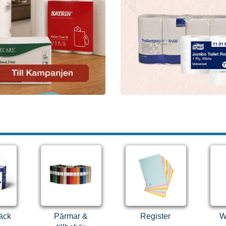
äck
Pärmar &
Register
W