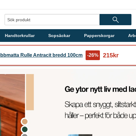
Handtorkrullar
Sopsäckar
Papperskorgar
Arb
215kr
ibbmatta Rulle Antracit bredd 100cm
-26%