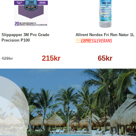
-50%
Köp
Läs mer
Köp
Läs mer
Slippapper 3M Pro Grade
Allrent Nordex Fri Ren Natur 1L
Precision P100
215kr
65kr
429kr