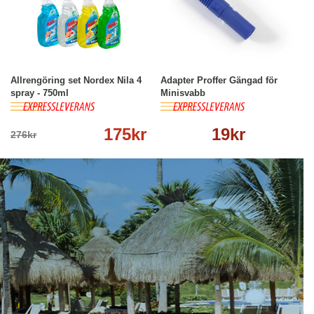
-37%
Köp
Läs mer
Köp
Läs mer
Allrengöring set Nordex Nila 4
Adapter Proffer Gängad för
spray - 750ml
Minisvabb
175kr
19kr
276kr