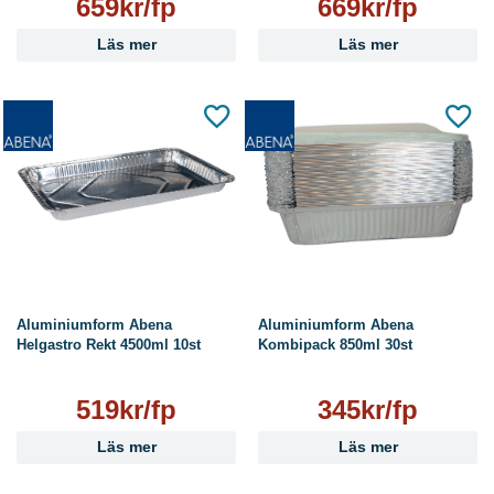
659kr/fp
669kr/fp
Läs mer
Läs mer
Aluminiumform Abena
Aluminiumform Abena
Helgastro Rekt 4500ml 10st
Kombipack 850ml 30st
519kr/fp
345kr/fp
Läs mer
Läs mer