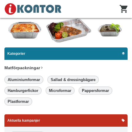
Kategorier
Matförpackningar
Aluminiumformar
Sallad & dressingbägare
Hamburgerfickor
Microformar
Pappersformar
Plastformar
Aktuella kampanjer