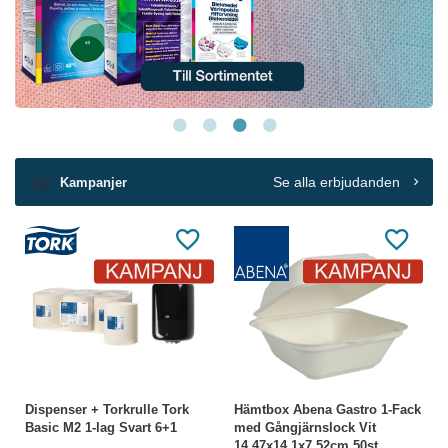
Se alla erbjudanden
Kampanjer
Dispenser + Torkrulle Tork
Hämtbox Abena Gastro 1-Fack
Basic M2 1-lag Svart 6+1
med Gångjärnslock Vit
14.47x14.1x7.52cm 50st