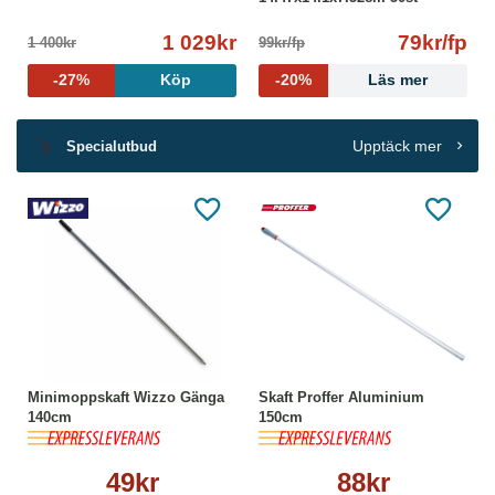
1 029kr
79kr/fp
1 400kr
99kr/fp
-27%
Köp
-20%
Läs mer
Upptäck mer
Specialutbud
Minimoppskaft Wizzo Gänga
Skaft Proffer Aluminium
140cm
150cm
49kr
88kr