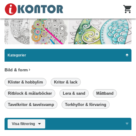
Kategorier
Bild & form
Klister & hobbylim
Kritor & lack
Ritblock & målarböcker
Lera & sand
Måttband
Tavelkritor & tavelsvamp
Torkhyllor & förvaring
Visa filtrering