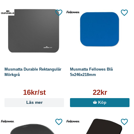
Musmatta Durable Rektangulär
Musmatta Fellowes Blå
Mörkgrå
5x246x218mm
16kr/st
22kr
Läs mer
Köp