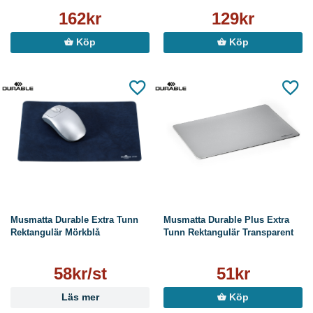
162kr
129kr
Köp
Köp
Musmatta Durable Extra Tunn
Musmatta Durable Plus Extra
Rektangulär Mörkblå
Tunn Rektangulär Transparent
58kr/st
51kr
Läs mer
Köp