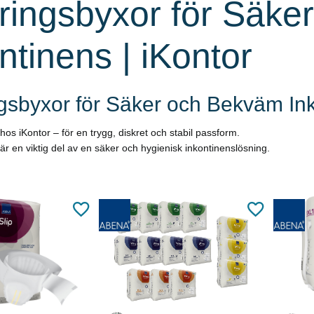
ringsbyxor för Säk
ntinens | iKontor
ngsbyxor för Säker och Bekväm In
hos iKontor – för en trygg, diskret och stabil passform.
är en viktig del av en säker och hygienisk inkontinenslösning.
äs mer
Läs mer