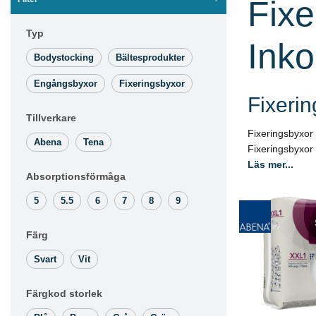
Fixe
Typ
Inko
Bodystocking
Bältesprodukter
Engångsbyxor
Fixeringsbyxor
Fixeri
Tillverkare
Fixeringsbyxor 
Abena
Tena
Fixeringsbyxor 
Läs mer...
Absorptionsförmåga
5
5.5
6
7
8
9
Färg
Svart
Vit
L
Färgkod storlek