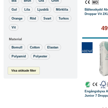
Blå
Brun
Grå
Grön
Gul
Lila
Ljusblå
Mörklila
Bältesskydd Ab
Droppar Vit 2XL
Orange
Röd
Svart
Turkos
49
Vit
Material
Bomull
Cotton
Elastan
Polyamid
Polyester
Visa utökade filter
L
Engångsbyxa A
Junior 7 Droppa