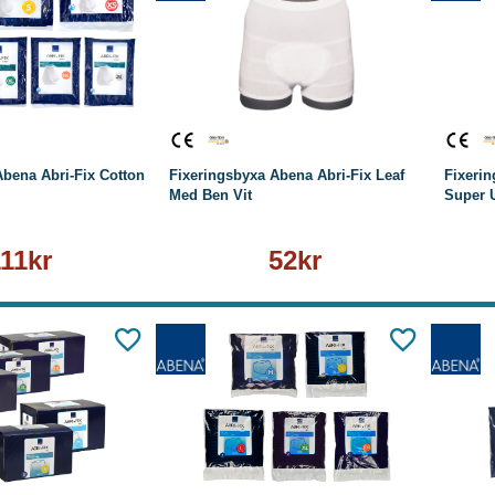
äs mer
Läs mer
Abena Abri-Fix Cotton
Fixeringsbyxa Abena Abri-Fix Leaf
Fixerin
Med Ben Vit
Super 
111kr
52kr
äs mer
Läs mer