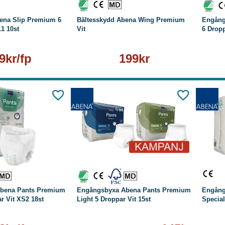
ena Slip Premium 6
Bältesskydd Abena Wing Premium
Engång
1 10st
Vit
6 Dropp
9kr/fp
199kr
äs mer
-24%
Läs mer
bena Pants Premium
Engångsbyxa Abena Pants Premium
Engång
r Vit XS2 18st
Light 5 Droppar Vit 15st
Special