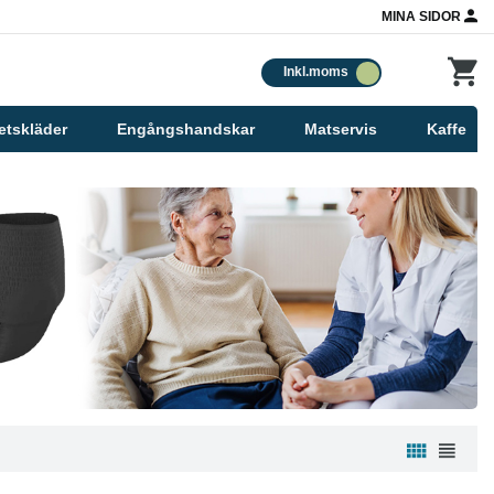
MINA SIDOR
Inkl.moms
etskläder
Engångshandskar
Matservis
Kaffe