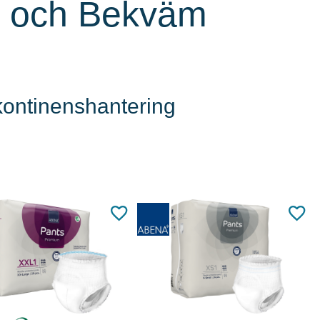
er och Bekväm
kontinenshantering
Läs mer
Läs mer