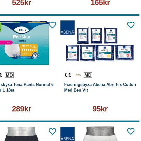
525kr
165kr
Köp
Läs mer
Läs mer
sbyxa Tena Pants Normal 6
Fixeringsbyxa Abena Abri-Fix Cotton
 L 18st
Med Ben Vit
289kr
95kr