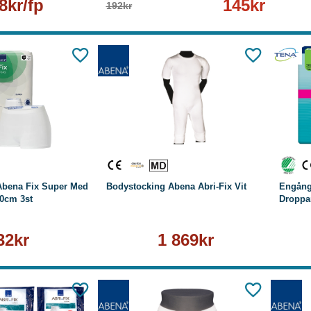
8kr/fp
145kr
192kr
Läs mer
Läs mer
Abena Fix Super Med
Bodystocking Abena Abri-Fix Vit
Engång
20cm 3st
Droppar
32kr
1 869kr