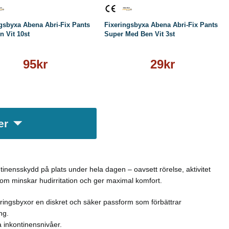
gsbyxa Abena Abri-Fix Pants
Fixeringsbyxa Abena Abri-Fix Pants
 Vit 10st
Super Med Ben Vit 3st
95kr
29kr
er
ntinensskydd på plats under hela dagen – oavsett rörelse, aktivitet
 som minskar hudirritation och ger maximal komfort.
ixeringsbyxor en diskret och säker passform som förbättrar
ng.
a inkontinensnivåer.