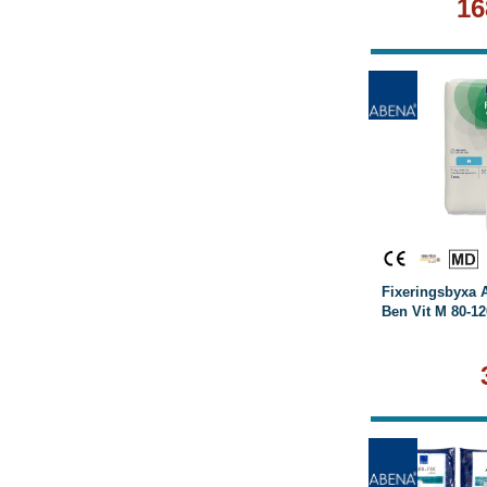
16
Köp
Fixeringsbyxa 
Ben Vit M 80-1