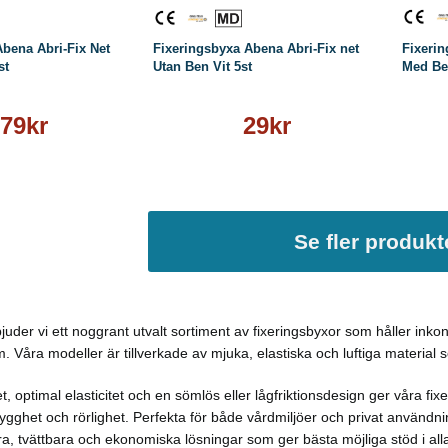
Abena Abri-Fix Net
Fixeringsbyxa Abena Abri-Fix net
Fixerin
st
Utan Ben Vit 5st
Med Ben
79kr
29kr
Se fler produkt
juder vi ett noggrant utvalt sortiment av fixeringsbyxor som håller inko
m. Våra modeller är tillverkade av mjuka, elastiska och luftiga material
t, optimal elasticitet och en sömlös eller lågfriktionsdesign ger våra f
gghet och rörlighet. Perfekta för både vårdmiljöer och privat användni
a, tvättbara och ekonomiska lösningar som ger bästa möjliga stöd i all