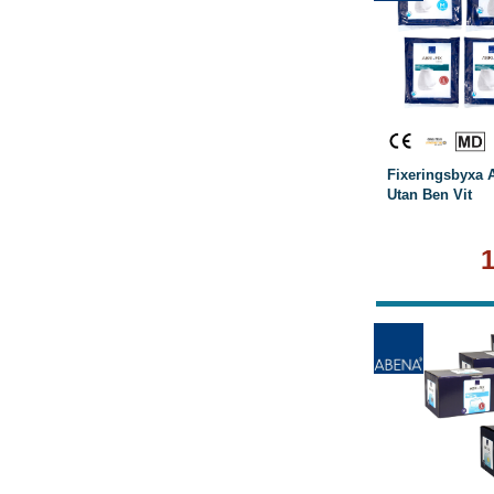
L
Fixeringsbyxa 
Utan Ben Vit
L