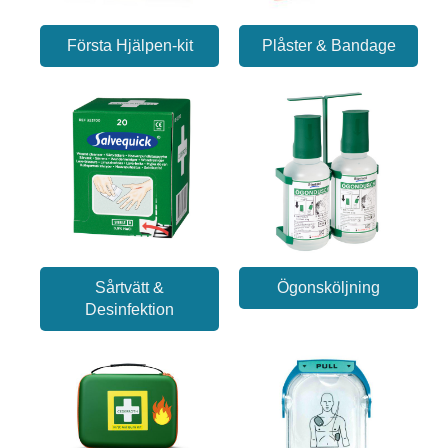
Första Hjälpen-kit
Plåster & Bandage
Sårtvätt &
Ögonsköljning
Desinfektion