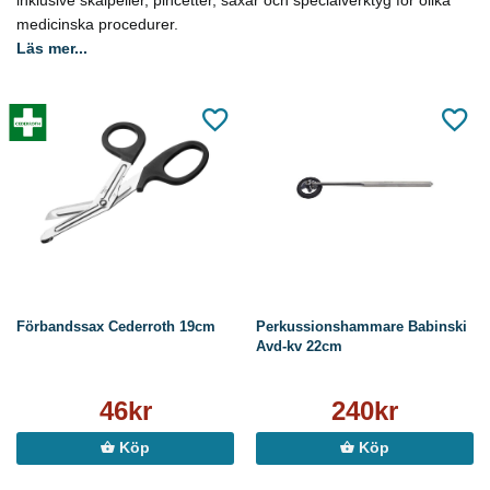
inklusive skalpeller, pincetter, saxar och specialverktyg för olika
medicinska procedurer.
Läs mer...
Förbandssax Cederroth 19cm
Perkussionshammare Babinski
Avd-kv 22cm
46kr
240kr
Köp
Köp