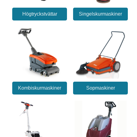
Högtryckstvättar
Singelskurmaskiner
Kombiskurmaskiner
Sopmaskiner