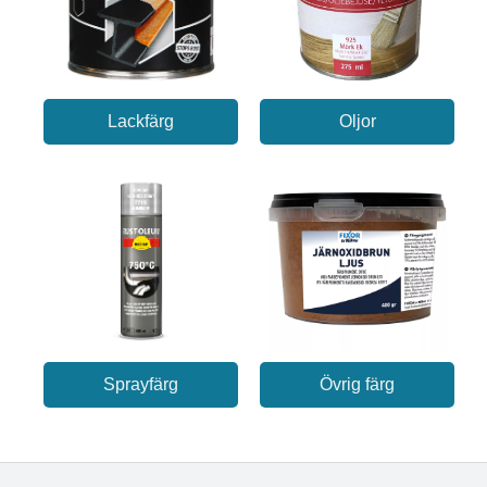
Lackfärg
Oljor
Sprayfärg
Övrig färg