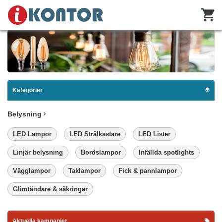
Kategorier
Belysning
LED Lampor
LED Strålkastare
LED Lister
Linjär belysning
Bordslampor
Infällda spotlights
Vägglampor
Taklampor
Fick & pannlampor
Glimtändare & säkringar
Aktuella kampanjer