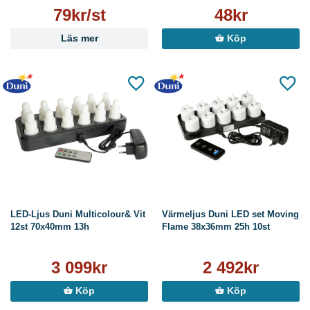
79kr/st
48kr
Läs mer
Köp
LED-Ljus Duni Multicolour& Vit
Värmeljus Duni LED set Moving
12st 70x40mm 13h
Flame 38x36mm 25h 10st
3 099kr
2 492kr
Köp
Köp