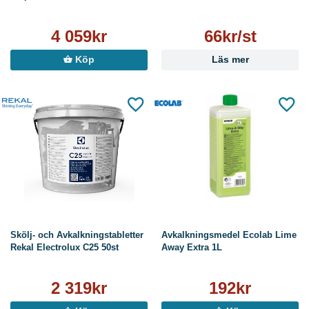
4 059kr
66kr/st
Köp
Läs mer
Skölj- och Avkalkningstabletter
Avkalkningsmedel Ecolab Lime
Rekal Electrolux C25 50st
Away Extra 1L
2 319kr
192kr