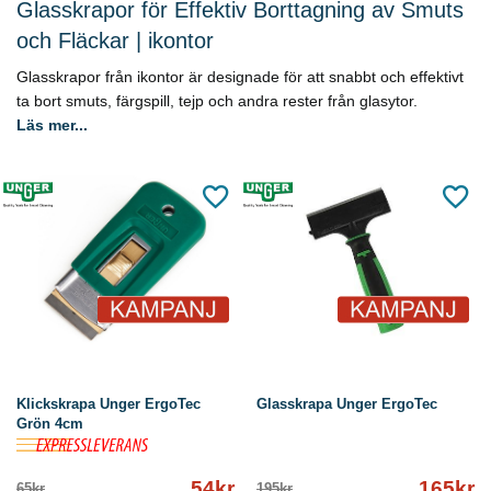
Glasskrapor för Effektiv Borttagning av Smuts
och Fläckar | ikontor
Glasskrapor från ikontor är designade för att snabbt och effektivt
ta bort smuts, färgspill, tejp och andra rester från glasytor.
Läs mer...
Klickskrapa Unger ErgoTec
Glasskrapa Unger ErgoTec
Grön 4cm
54kr
165kr
65kr
195kr