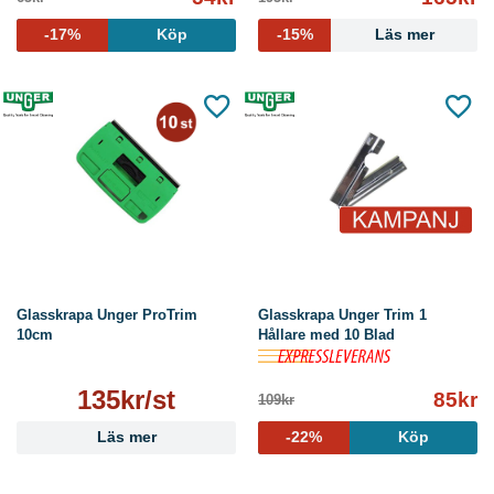
-17%
Köp
-15%
Läs mer
Glasskrapa Unger ProTrim
Glasskrapa Unger Trim 1
10cm
Hållare med 10 Blad
135kr/st
85kr
109kr
Läs mer
-22%
Köp