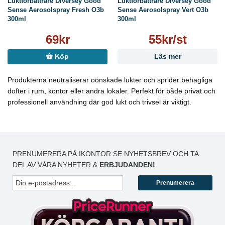
Luktförbättrare Diversey Good
Luktförbättrare Diversey Good
Sense Aerosolspray Fresh O3b
Sense Aerosolspray Vert O3b
300ml
300ml
69kr
55kr/st
Köp
Läs mer
Produkterna neutraliserar oönskade lukter och sprider behagliga
dofter i rum, kontor eller andra lokaler. Perfekt för både privat och
professionell användning där god lukt och trivsel är viktigt.
PRENUMERERA PÅ IKONTOR.SE NYHETSBREV OCH TA
DEL AV VÅRA NYHETER &
ERBJUDANDEN!
Prenumerera