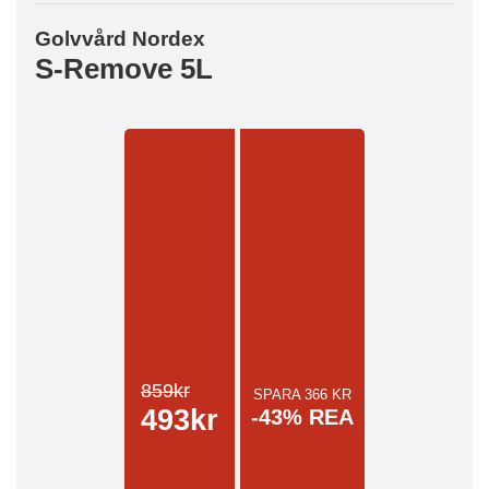
Golvvård Nordex
S-Remove 5L
859kr
SPARA 366 KR
493kr
-43% REA