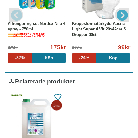
Allrengöring set Nordex Nila 4
Kroppsformat Skydd Abena
spray - 750ml
Light Super 4 Vit 20x42cm 5
Droppar 30st
175kr
99kr
276kr
130kr
-37%
Köp
-24%
Köp
Relaterade produkter