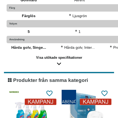
*
*
Golvvård
Allrent
Färg
*
Färglös
Ljusgrön
Volym
*
5
1
Användning
*
*
Hårda golv, Singe...
Hårda golv, Inter...
Pro
Visa utökade specifikationer
Produkter från samma kategori