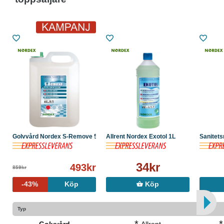
Golvvård Nordex S-Remove 5L
Allrent Nordex Exotol 1L
Sanitets
34kr
493kr
859kr
-43%
Köp
Köp
Typ