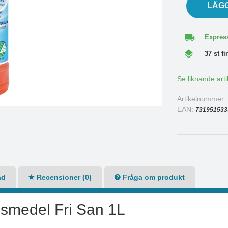
LÄG
Express
37 st fi
Se liknande arti
Artikelnummer
EAN:
731951533
ad
Recensioner (0)
Fråga om produkt
gsmedel Fri San 1L