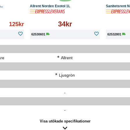
..
Allrent Nordex Exotol 1L
Sanitetsrent N
34kr
125kr
ing
62530601
62532801
*
are
Allrent
*
Ljusgrön
-
-
Visa utökade specifikationer