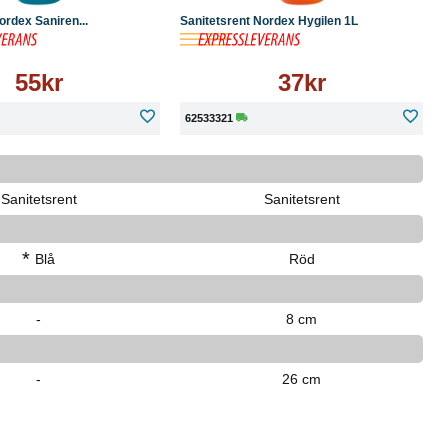
ordex Saniren...
Sanitetsrent Nordex Hygilen 1L
55kr
37kr
62533321
Sanitetsrent
Sanitetsrent
*
Blå
Röd
-
8 cm
-
26 cm