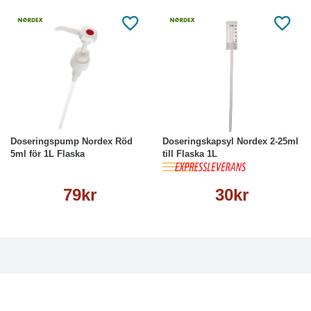
Köp
Läs mer
Köp
Läs mer
Doseringspump Nordex Röd
Doseringskapsyl Nordex 2-25ml
5ml för 1L Flaska
till Flaska 1L
79kr
30kr