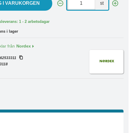
G I VARUKORGEN
st
leverans: 1 - 2 arbetsdagar
nns i lager
klar från
Nordex
:
62533311
3118