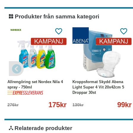
Produkter från samma kategori
-37%
Köp
Läs mer
-24%
Köp
Läs mer
Allrengöring set Nordex Nila 4
Kroppsformat Skydd Abena
spray - 750ml
Light Super 4 Vit 20x42cm 5
Droppar 30st
175kr
99kr
276kr
130kr
Relaterade produkter