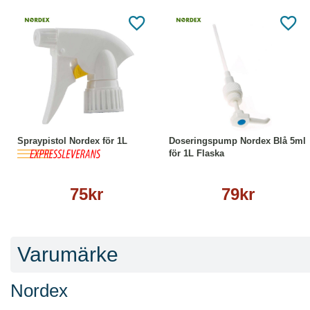
Köp
Läs mer
Köp
Läs mer
Spraypistol Nordex för 1L
Doseringspump Nordex Blå 5ml
för 1L Flaska
75kr
79kr
Varumärke
Nordex