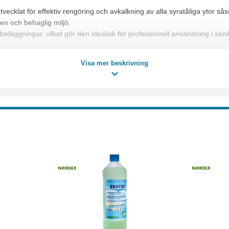
klat för effektiv rengöring och avkalkning av alla syratåliga ytor såso
 ren och behaglig miljö.
 beläggningar, vilket gör den idealisk för professionell användning i sa
g
Visa mer beskrivning
Läs mer
Köp
Läs mer
Köp