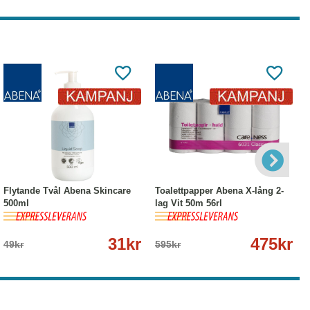
-37%
Köp
Läs mer
-20%
Köp
Läs mer
Flytande Tvål Abena Skincare
Toalettpapper Abena X-lång 2-
500ml
lag Vit 50m 56rl
31kr
475kr
49kr
595kr