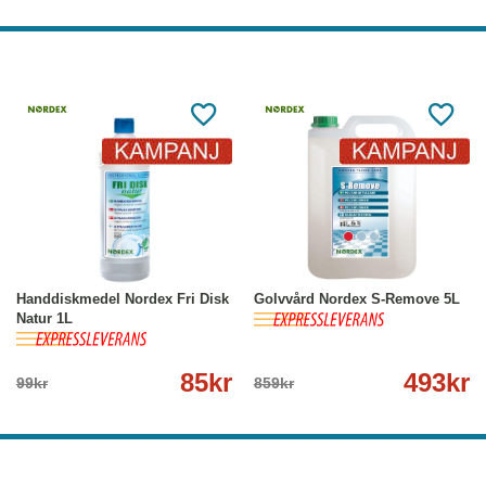
-14%
Köp
Läs mer
-43%
Köp
Läs mer
Handdiskmedel Nordex Fri Disk
Golvvård Nordex S-Remove 5L
Natur 1L
85kr
493kr
99kr
859kr