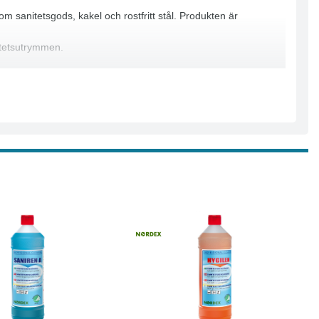
m sanitetsgods, kakel och rostfritt stål. Produkten är
nitetsutrymmen.
Läs mer
Köp
Läs mer