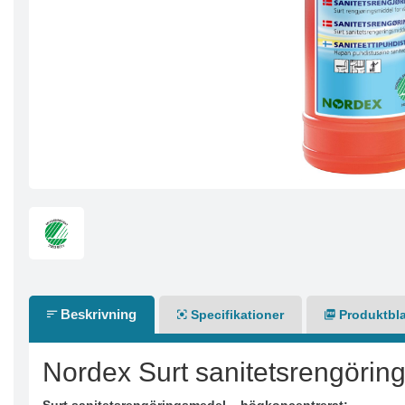
Beskrivning
Specifikationer
Produktbl
Nordex Surt sanitetsrengörin