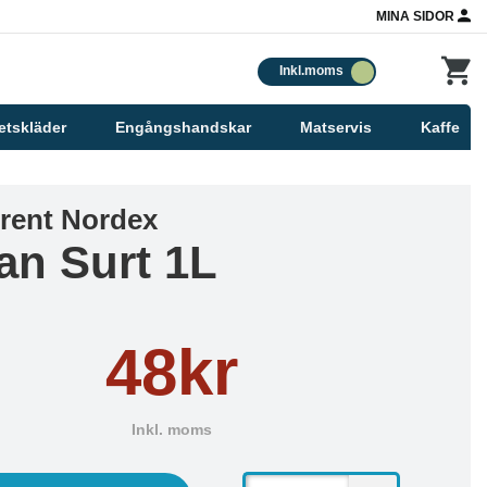
MINA SIDOR
Inkl.moms
etskläder
Engångshandskar
Matservis
Kaffe
srent Nordex
San Surt 1L
48kr
Inkl. moms