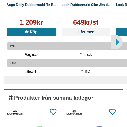
Vagn Dolly Rubbermaid för B...
Lock Rubbermaid Slim Jim ti...
Lock R
1 209kr
649kr/st
Köp
Läs mer
Typ
*
Vagnar
Lock
Färg
*
Svart
Blå
Produkter från samma kategori