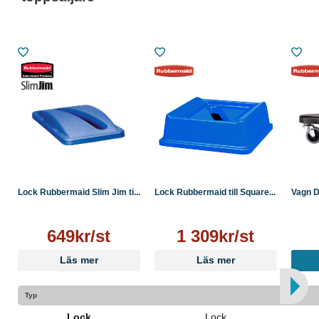
Spåröppningen håller avfallet utom synhåll
Färg: Blå
Mått: 290 x 518 x 71 mm
Lock Rubbermaid Slim Jim ti...
Lock Rubbermaid till Square...
Vagn D
649kr/st
1 309kr/st
Läs mer
Läs mer
Typ
Lock
Lock