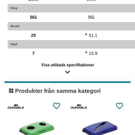
Färg
Blå
Blå
Bredd
*
29
51.1
Höjd
*
7
15.9
Visa utökade specifikationer
Produkter från samma kategori