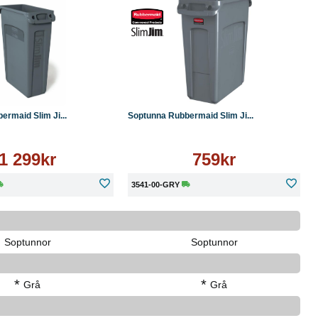
Läs mer
Köp
Läs mer
rmaid Slim Ji...
Soptunna Rubbermaid Slim Ji...
1 299kr
759kr
3541-00-GRY
Soptunnor
Soptunnor
*
*
Grå
Grå