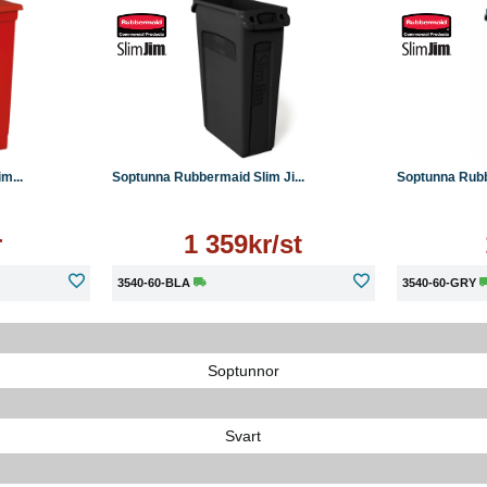
Läs mer
Läs mer
Köp
m...
Soptunna Rubbermaid Slim Ji...
Soptunna Rubbe
r
1 359kr/st
3540-60-BLA
3540-60-GRY
Soptunnor
Svart