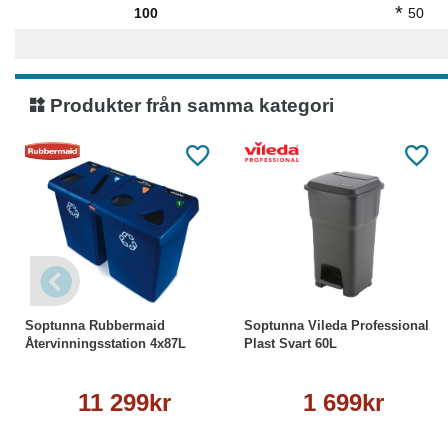
*
100
50
Produkter från samma kategori
Köp
Läs mer
Köp
Läs mer
Soptunna Rubbermaid
Soptunna Vileda Professional
Återvinningsstation 4x87L
Plast Svart 60L
11 299kr
1 699kr