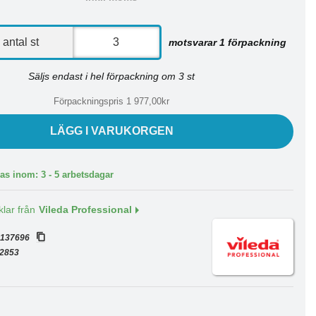
antal st
motsvarar 1 förpackning
Säljs endast i hel förpackning om 3 st
Förpackningspris 1 977,00kr
LÄGG I VARUKORGEN
as inom: 3 - 5 arbetsdagar
klar från
Vileda Professional
:
137696
2853