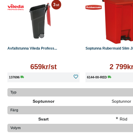
Läs mer
Köp
Avfallstunna Vileda Profess...
Soptunna Rubermaid Slim Ji
659kr/st
2 799k
137696
6144-00-RED
Typ
Soptunnor
Soptunnor
Färg
*
Svart
Röd
Volym