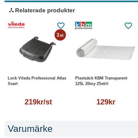
Relaterade produkter
Läs mer
Köp
Läs mer
Lock Vileda Professional Atlas
Plastsäck KBM Transparent
Svart
125L 20my 25st/rl
219kr/st
129kr
Varumärke