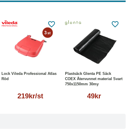
Läs mer
Köp
Läs mer
Lock Vileda Professional Atlas
Plastsäck Glenta PE Säck
Röd
COEX Återvunnet material Svart
750x1150mm 30my
219kr/st
49kr