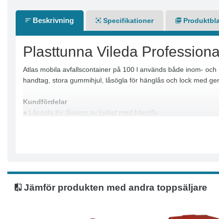
Beskrivning
Specifikationer
Produktbl
Plasttunna Vileda Professiona
Atlas mobila avfallscontainer på 100 l används både inom- och u
handtag, stora gummihjul, låsögla för hänglås och lock med g
Kundfördelar
● Låsögla för låsning av locket med hänglås
● Extra stor öppningsvinkel på locket – ger god ergonomi
● Stora gummihjul – för enkel och tyst förflyttning
● Integrerad hållare för sopsäck – för enkel fästning av sopsäc
● Högt placerat handtag – för enkel och ergonomisk förflyttning
● Färgkodade lock. Svart, grön, röd och blå. Blå med hål för pa
● Kärlet levereras endast i svart
Jämför produkten med andra toppsäljare