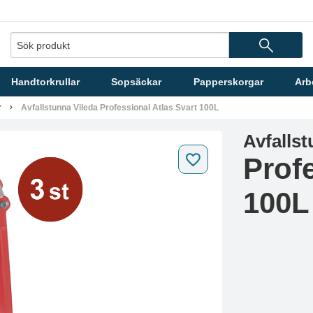
Handtorkrullar
Sopsäckar
Papperskorgar
Arb
r
Avfallstunna Vileda Professional Atlas Svart 100L
Avfallst
Prof
100L