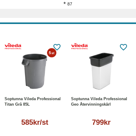
*
87
Läs mer
Läs mer
Soptunna Vileda Professional
Soptunna Vileda Professional
Titan Grå 85L
Geo Återvinningskärl
585kr/st
799kr