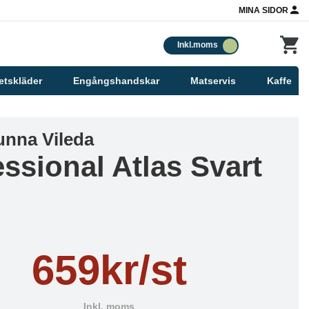
MINA SIDOR
Inkl.moms
etskläder
Engångshandskar
Matservis
Kaffe
unna Vileda
essional Atlas Svart
659kr/st
Inkl. moms