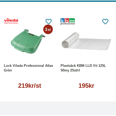
Läs mer
Köp
Läs mer
Lock Vileda Professional Atlas
Plastsäck KBM LLD Vit 125L
Grön
50my 25st/rl
219kr/st
195kr