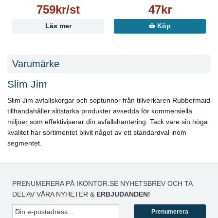
759kr/st
47kr
Läs mer
Köp
Varumärke
Slim Jim
Slim Jim avfallskorgar och soptunnor från tillverkaren Rubbermaid
tillhandahåller slitstarka produkter avsedda för kommersiella
miljöer som effektiviserar din avfallshantering. Tack vare sin höga
kvalitet har sortimentet blivit något av ett standardval inom
segmentet.
PRENUMERERA PÅ IKONTOR.SE NYHETSBREV OCH TA
DEL AV VÅRA NYHETER &
ERBJUDANDEN!
Prenumerera