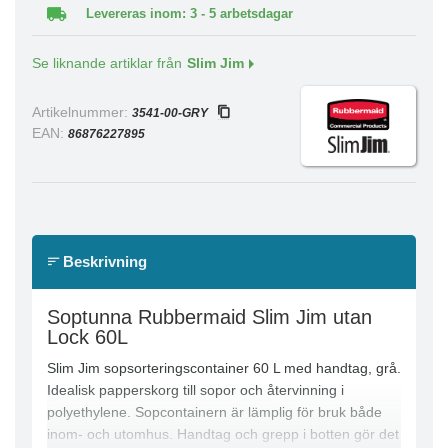
Levereras inom: 3 - 5 arbetsdagar
Se liknande artiklar från
Slim Jim
Artikelnummer:
3541-00-GRY
EAN:
86876227895
Beskrivning
Soptunna Rubbermaid Slim Jim utan
Lock 60L
Slim Jim sopsorteringscontainer 60 L med handtag, grå.
Idealisk papperskorg till sopor och återvinning i
polyethylene. Sopcontainern är lämplig för bruk både
inom- och utomhus. Handtag och grepp i botten gör det