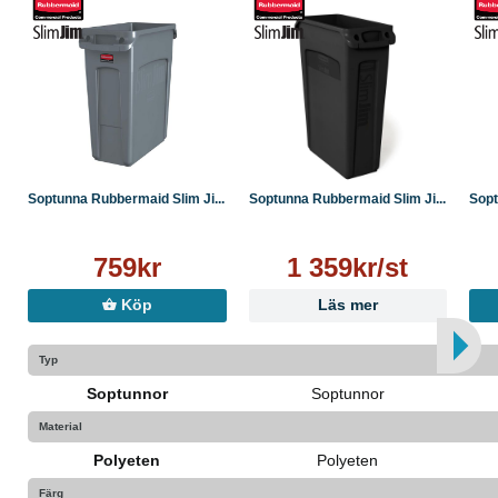
Soptunna Rubbermaid Slim Ji...
Soptunna Rubbermaid Slim Ji...
Sopt
759kr
1 359kr/st
Köp
Läs mer
Typ
Soptunnor
Soptunnor
Material
Polyeten
Polyeten
Färg