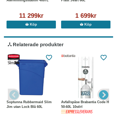
Återvinningsstation 4x87L
Plast Svart 60L
11 299kr
1 699kr
Köp
Köp
Relaterade produkter
Soptunna Rubbermaid Slim
Avfallspåse Brabantia Code H
Jim utan Lock Blå 60L
50-60L 10st/rl