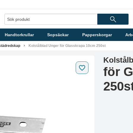
Handtorkrullar
Sopsäckar
Papperskorgar
Arb
 städredskap
Kolstålblad Unger för Glasskrapa 10cm 250st
Kolstål
för 
250s