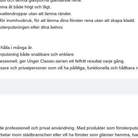
omma åt både högt och lågt.
 vattendroppar utan att lämna ränder.
r inomhusbruk, för att lämna dina fönster rena utan att skapa kladd.
sterputsningen efter dina behov.
 hålla i många år.
terputsning både snabbare och enklare.
sionell, ger Unger Classic-serien ett felfritt resultat varje gång.
re och privatpersoner som vill ha pålitliga, funktionella och hållbara 
de professionell och privat användning. Med produkter som fönsterputss
rbetar inom städbranschen eller vill ha fönster som glänser hemma, har U