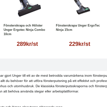
Läs mer
Läs mer
Fönsterskrapa och Hölster
Fönsterskrapa Unger ErgoTec
Unger Ergotec Ninja Combo
Ninja 15cm
10cm
289kr/st
229kr/st
r gjort Unger till ett av de mest betrodda varumärkena inom fönsterput
t du behöver för att utföra fönsterputsning på ett effektivt och professi
nomhus och utomhusbruk. De klassiska fönsterputsskraporna och fönster
n att behöva använda stegar eller arbetsplattformar.
smuts och lämna glasytorna glänsande rena.