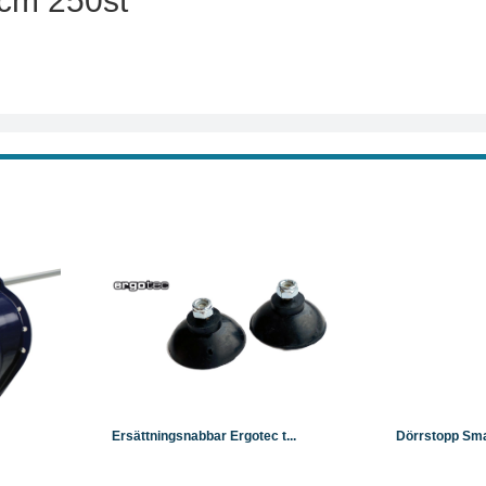
0cm 250st
Läs mer
Köp
Läs mer
Köp
Ersättningsnabbar Ergotec t...
Dörrstopp Sma