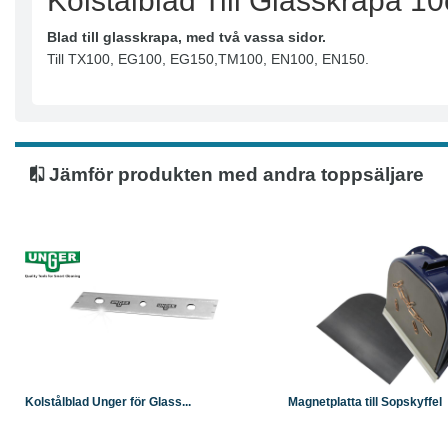
Kolstålblad Till Glasskrapa 1
Blad till glasskrapa, med två vassa sidor.
Till TX100, EG100, EG150,TM100, EN100, EN150.
Jämför produkten med andra toppsäljare
Köp
Läs mer
Köp
Kolstålblad Unger för Glass...
Magnetplatta till Sopskyffel