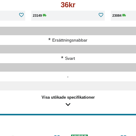
36kr
23149
23084
*
Ersättningsnabbar
*
Svart
-
Visa utökade specifikationer