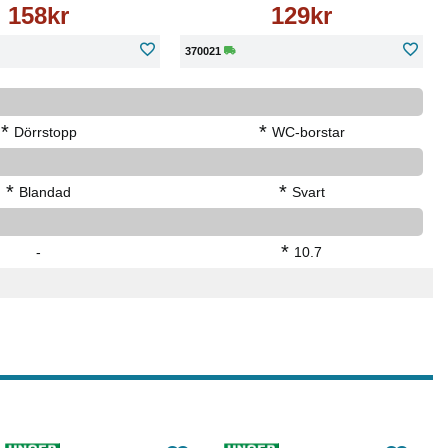
158kr
129kr
370021
*
*
Dörrstopp
WC-borstar
*
*
Blandad
Svart
*
-
10.7