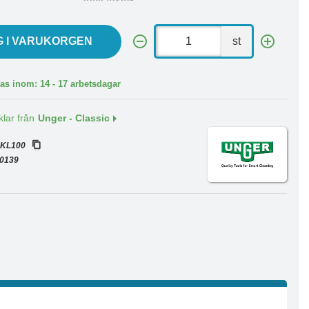
G I VARUKORGEN
st
as inom: 14 - 17 arbetsdagar
klar från
Unger - Classic
:
KL100
0139