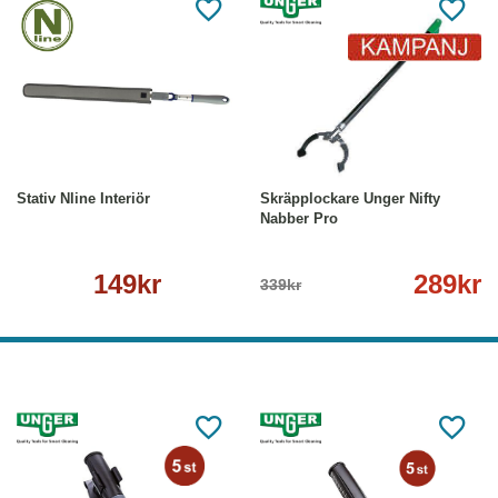
Köp
Läs mer
-15%
Läs mer
Stativ Nline Interiör
Skräpplockare Unger Nifty
Nabber Pro
149kr
289kr
339kr