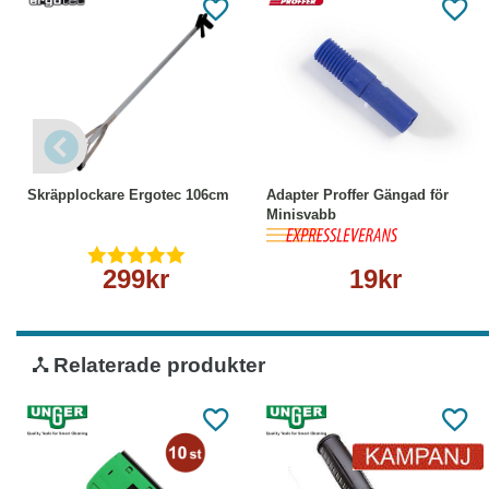
Köp
Läs mer
Köp
Läs mer
Skräpplockare Ergotec 106cm
Adapter Proffer Gängad för
Minisvabb
299kr
19kr
Relaterade produkter