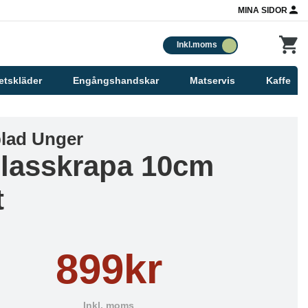
MINA SIDOR
Inkl.moms
etskläder
Engångshandskar
Matservis
Kaffe
blad Unger
Glasskrapa 10cm
t
899kr
Inkl. moms