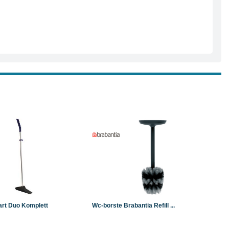
Läs mer
Köp
Läs mer
rt Duo Komplett
Wc-borste Brabantia Refill ...