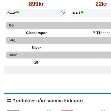
899kr
22kr
KL100
23178
Typ
*
Glasskrapor
Tillbehör
Färg
Silver
-
Bredd
10
-
Produkter från samma kategori