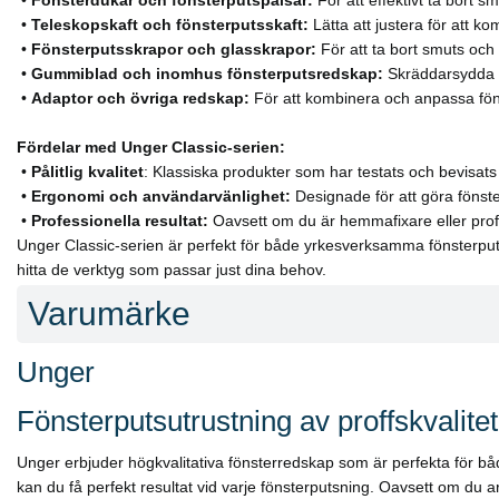
•
Teleskopskaft och fönsterputsskaft:
Lätta att justera för att k
•
Fönsterputsskrapor och glasskrapor:
För att ta bort smuts och
•
Gummiblad och inomhus fönsterputsredskap:
Skräddarsydda fö
•
Adaptor och övriga redskap:
För att kombinera och anpassa fön
Fördelar med Unger Classic-serien:
•
Pålitlig kvalitet
: Klassiska produkter som har testats och bevisats
•
Ergonomi och användarvänlighet:
Designade för att göra föns
•
Professionella resultat:
Oavsett om du är hemmafixare eller profes
Unger Classic-serien är perfekt för både yrkesverksamma fönsterputsa
hitta de verktyg som passar just dina behov.
Varumärke
Unger
Fönsterputsutrustning av proffskvalitet
Unger erbjuder högkvalitativa fönsterredskap som är perfekta för bå
kan du få perfekt resultat vid varje fönsterputsning. Oavsett om du a