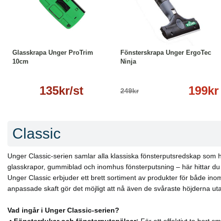
Läs mer
-20%
Läs mer
Glasskrapa Unger ProTrim
Fönsterskrapa Unger ErgoTec
10cm
Ninja
135kr/st
199kr
249kr
Classic
Unger Classic-serien samlar alla klassiska fönsterputsredskap som ha
glasskrapor, gummiblad och inomhus fönsterputsning – här hittar du all
Unger Classic erbjuder ett brett sortiment av produkter för både i
anpassade skaft gör det möjligt att nå även de svåraste höjderna uta
Vad ingår i Unger Classic-serien?
•
Fönsterdukar och fönsterputspälsar:
För att effektivt ta bort 