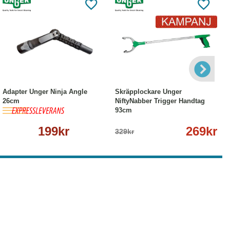
Köp
Läs mer
-18%
Köp
Läs mer
Adapter Unger Ninja Angle
Skräpplockare Unger
26cm
NiftyNabber Trigger Handtag
93cm
199kr
269kr
329kr