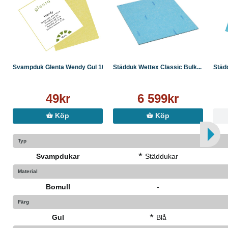
Svampduk Glenta Wendy Gul 10st
Städduk Wettex Classic Bulk...
Städd
49kr
6 599kr
Köp
Köp
Typ
*
Svampdukar
Städdukar
Material
Bomull
-
Färg
*
Gul
Blå