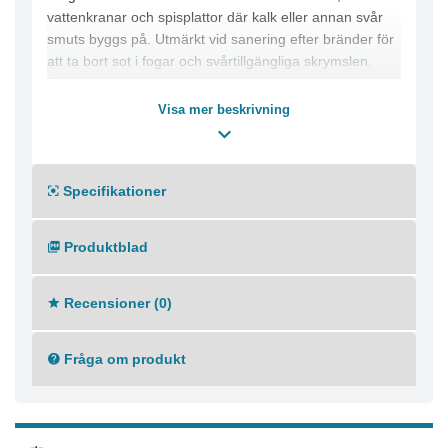
vattenkranar och spisplattor där kalk eller annan svår
smuts byggs på. Utmärkt vid sanering efter bränder för
att ta bort sot i fogar och svårtillgängliga skrymslen.
Borsten är autoklaverbar.
För sanitetsutrymmen
Visa mer beskrivning
Färg: Blå
Specifikationer
Produktblad
Recensioner (0)
Fråga om produkt