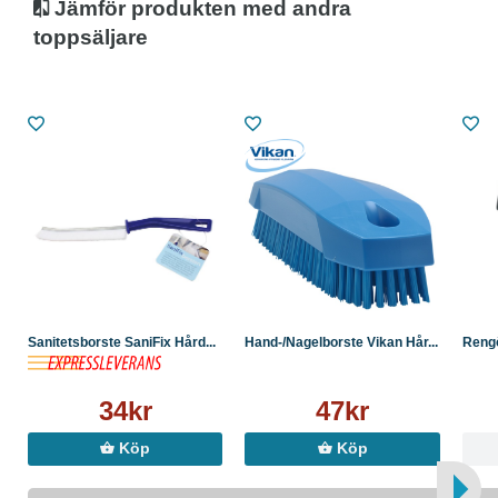
Jämför produkten med andra
toppsäljare
Sanitetsborste SaniFix Hård...
Hand-/Nagelborste Vikan Hår...
Rengö
34kr
47kr
Köp
Köp