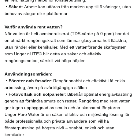
en ren, naturlig metod för fönsterputsning.
•
Säkert:
Arbete kan utföras från marken upp till 6 våningar, utan
behov av stegar eller plattformar.
Varför använda rent vatten?
När vatten är helt avmineraliserat (TDS-värde på 0 ppm) har det
en utmärkt rengöringskraft som lämnar glasytorna helt fläckfria,
utan ränder eller kemikalier. Med ett vattenförande skaftsystem
som Unger nLITE® blir detta en säker och effektiv
rengöringsmetod, särskilt vid höga höjder.
Användningsområden:
•
Fönster och fasader
: Rengör snabbt och effektivt i få enkla
arbetssteg, även på svårtillgängliga ställen.
•
Fotovoltaik och solpaneler
: Bibehåll optimal energiavkastning
genom att förhindra smuts och rester. Rengöring med rent vatten
ger ingen uppbyggnad av smuts och är skonsamt för ytorna.
Unger Pure Water är en säker, effektiv och miljövänlig lösning för
både professionella och privata användare som vill ha
fönsterputsning på högsta nivå – snabbt, enkelt och utan
kemikalier.