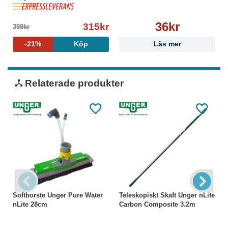
36kr
315kr
399kr
-21%
Köp
Läs mer
Relaterade produkter
Softborste Unger Pure Water
Teleskopiskt Skaft Unger nLite
nLite 28cm
Carbon Composite 3.2m