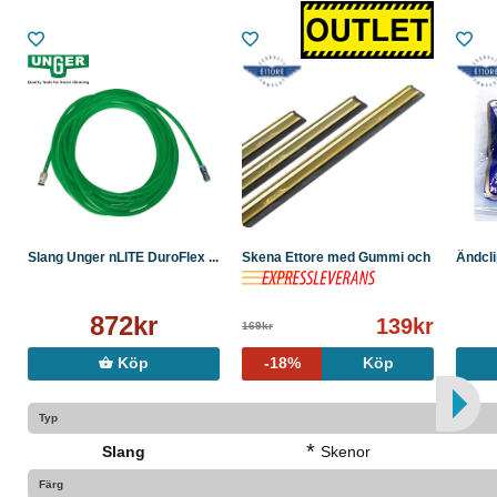
Slang Unger nLITE DuroFlex ...
Skena Ettore med Gummi och ...
Ändcli
872kr
139kr
169kr
Köp
-18%
Köp
Typ
*
Slang
Skenor
Färg