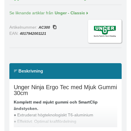
Se liknande artiklar från
Unger - Classic
Artikelnummer:
AC300
EAN:
4017942001121
Beskrivning
Unger Ninja Ergo Tec med Mjuk Gummi
30cm
Komplett med mjukt gummi och SmartClip
ändstycken.
● Extruderat högteknologiskt T6-aluminium
● Effektivt: Optimal kraftfördelning
● Snabbt: Snabbt byte av skena