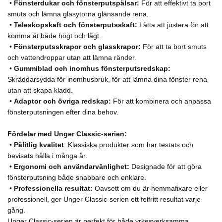
•
Fönsterdukar och fönsterputspälsar:
För att effektivt ta bort
smuts och lämna glasytorna glänsande rena.
•
Teleskopskaft och fönsterputsskaft:
Lätta att justera för att
komma åt både högt och lågt.
•
Fönsterputsskrapor och glasskrapor:
För att ta bort smuts
och vattendroppar utan att lämna ränder.
•
Gummiblad och inomhus fönsterputsredskap:
Skräddarsydda för inomhusbruk, för att lämna dina fönster rena
utan att skapa kladd.
•
Adaptor och övriga redskap:
För att kombinera och anpassa
fönsterputsningen efter dina behov.
Fördelar med Unger Classic-serien:
•
Pålitlig kvalitet
: Klassiska produkter som har testats och
bevisats hålla i många år.
•
Ergonomi och användarvänlighet:
Designade för att göra
fönsterputsning både snabbare och enklare.
•
Professionella resultat:
Oavsett om du är hemmafixare eller
professionell, ger Unger Classic-serien ett felfritt resultat varje
gång.
Unger Classic-serien är perfekt för både yrkesverksamma