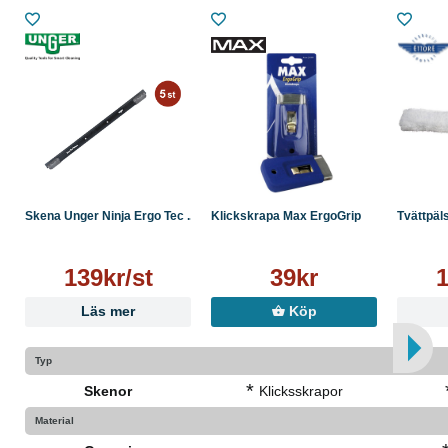
Skena Unger Ninja Ergo Tec ...
Klickskrapa Max ErgoGrip
Tvättpäls
139kr/st
39kr
1
Läs mer
Köp
Typ
*
Skenor
Klicksskrapor
Material