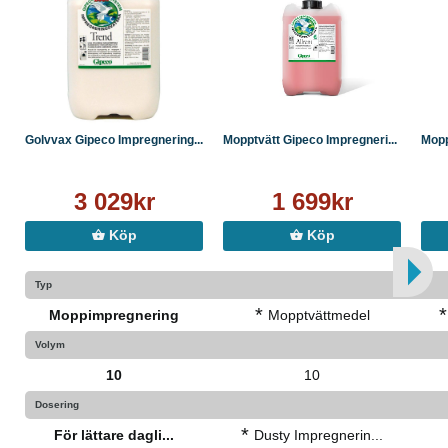
Golvvax Gipeco Impregnering...
Mopptvätt Gipeco Impregneri...
Mopp
3 029kr
1 699kr
Köp
Köp
Typ
*
*
Moppimpregnering
Mopptvättmedel
Volym
10
10
Dosering
*
För lättare dagli...
Dusty Impregnerin...