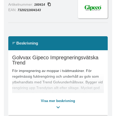
Artikelnummer:
160414
EAN:
7320211604143
Beskrivning
Golvvax Gipeco Impregneringsvätska
Trend
För impregnering av moppar i tvättmaskiner. För
regelmässig fuktrengöring och underhåll av golv som
ytbehandlats med Trend Golvunderhållsvax. Bygger vid
rengöring upp Trendytan allt efter slitage. Mycket god
rengöringseffekt. pH ca 8,4 i brukslösning (1%-ig)
Visa mer beskrivning