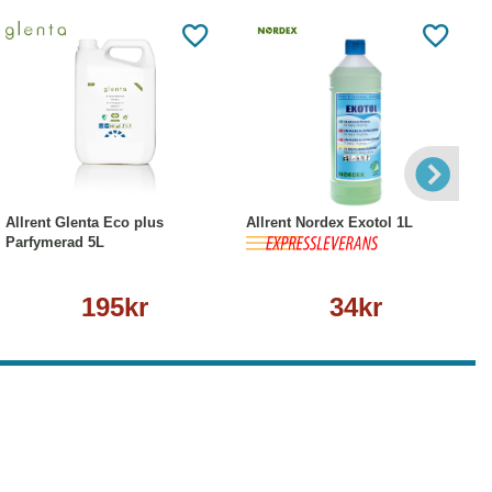
Köp
Läs mer
Köp
Läs mer
Allrent Glenta Eco plus
Allrent Nordex Exotol 1L
Parfymerad 5L
195kr
34kr