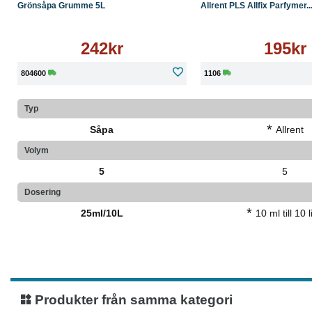
Grönsåpa Grumme 5L
Allrent PLS Allfix Parfymer..
242kr
195kr
804600
1106
Typ
*
Såpa
Allrent
Volym
5
5
Dosering
*
25ml/10L
10 ml till 10 li
Produkter från samma kategori