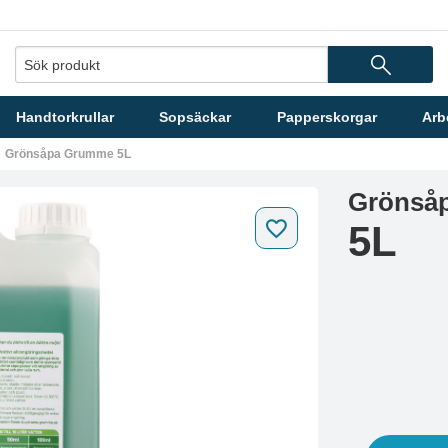
Handtorkrullar
Sopsäckar
Papperskorgar
Arb
Grönsåpa Grumme 5L
Grönså
5L