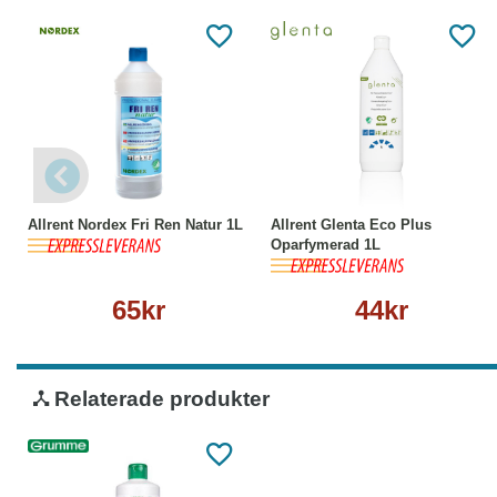
Köp
Läs mer
Köp
Läs mer
Allrent Nordex Fri Ren Natur 1L
Allrent Glenta Eco Plus
Oparfymerad 1L
65kr
44kr
Relaterade produkter