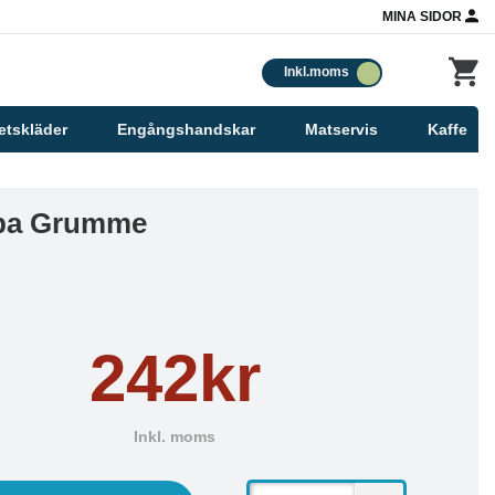
MINA SIDOR
Inkl.moms
etskläder
Engångshandskar
Matservis
Kaffe
pa Grumme
242kr
Inkl. moms