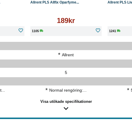
.
Allrent PLS Allfix Oparfyme...
Allrent PLS Liv
189kr
1105
1241
*
Allrent
5
*
*
t...
Normal rengöring:...
Visa utökade specifikationer