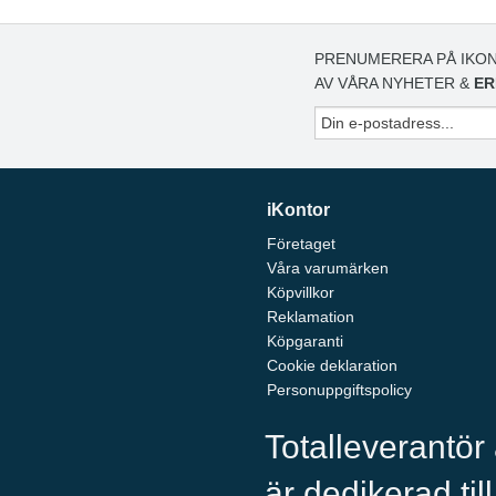
PRENUMERERA PÅ IKON
AV VÅRA NYHETER &
ER
iKontor
Företaget
Våra varumärken
Köpvillkor
Reklamation
Köpgaranti
Cookie deklaration
Personuppgiftspolicy
Totalleverantör
är dedikerad til