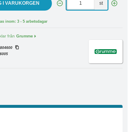
G I VARUKORGEN
st
as inom: 3 - 5 arbetsdagar
klar från
Grumme
:
804600
6005