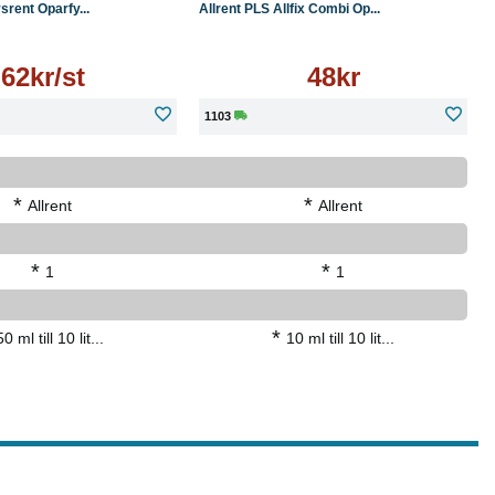
srent Oparfy...
Allrent PLS Allfix Combi Op...
62kr/st
48kr
1103
*
*
Allrent
Allrent
*
*
1
1
*
50 ml till 10 lit...
10 ml till 10 lit...