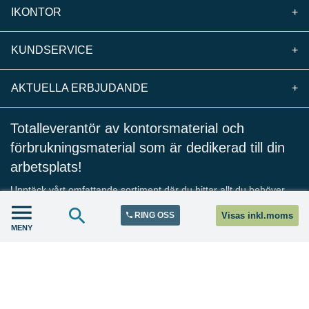
IKONTOR
+
KUNDSERVICE
+
AKTUELLA ERBJUDANDE
+
Totalleverantör av kontorsmaterial och
förbrukningsmaterial som är dedikerad till din
arbetsplats!
Upptäck vårt omfattande sortiment där du hittar allt du behöver
för kontoret, företaget och dina kunder till marknadens bästa
RING OSS
Visas inkl.moms
priser. Vi strävar efter att erbjuda produkter som främjar hög
MENY
trivsel på arbetsplatsen och hjälper dig att driva ditt företag på
bästa möjliga sätt.
Alla kan handla direkt hos oss utan konto och lita på snabba
leveranser samt engagerad kundservice som alltid finns tillgänglig