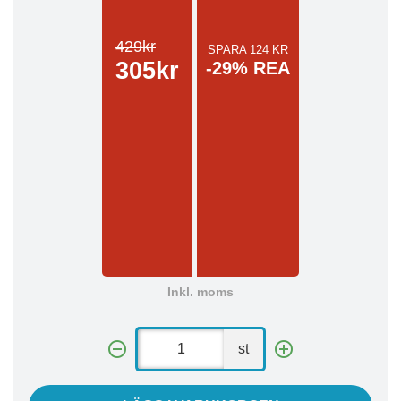
429kr
SPARA 124 KR
305kr
-29% REA
Inkl. moms
st