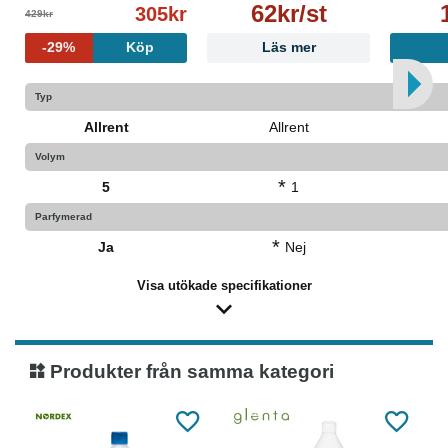
62kr/st
305kr
429kr
-29%
Köp
Läs mer
Typ
Allrent
Allrent
Volym
*
5
1
Parfymerad
*
Ja
Nej
Visa utökade specifikationer
Produkter från samma kategori