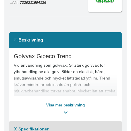
EAN:
7320211604136
Beskrivning
Golvvax Gipeco Trend
Vid användning som golvvax: Slitstark golvvax för
ytbehandling av alla golv. Bildar en elastisk, hård,
smutsavvisande och mycket lättstädad ytfi lm. Trend
kräver mindre arbetsinsats än polish- och
mjukvaxbehandling torkar snabbt. Mycket lätt att stryka
ut. Mycket lämplig på linoleum. pH-värde ca 9,1 i
koncentrat. Vid användning som golvunderhållsvax:
Visa mer beskrivning
För regelmässig fuktrengöring och underhåll av golv
som ytbehandlats med Trend. Bygger vid renöring upp
Trendytan allt efter slitage.
Specifikationer