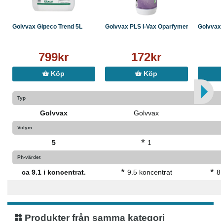
Golvvax Gipeco Trend 5L
Golvvax PLS I-Vax Oparfymer...
Golvvax 
799kr
172kr
Köp
Köp
Typ
Golvvax
Golvvax
Volym
*
5
1
Ph-värdet
*
*
ca 9.1 i koncentrat.
9.5 koncentrat
8
Produkter från samma kategori