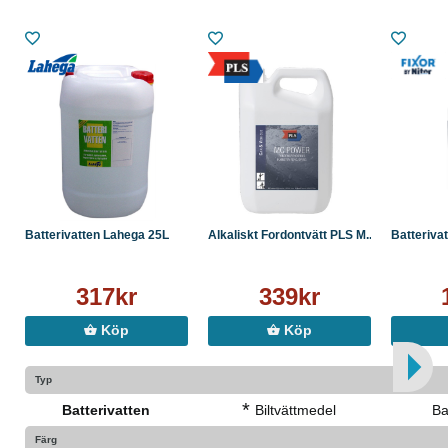
● Doft: Ingen
● Förpackning: Plastdunk
● EAN: 7391443109867
Batterivatten Lahega 25L
Alkaliskt Fordontvätt PLS M...
Batterivat
317kr
339kr
Köp
Köp
Typ
*
Batterivatten
Biltvättmedel
Ba
Färg