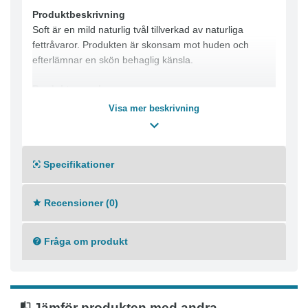
Produktbeskrivning
Soft är en mild naturlig tvål tillverkad av naturliga
fettråvaror. Produkten är skonsam mot huden och
efterlämnar en skön behaglig känsla.
Produktegenskaper
Soft är en mild naturlig tvål tillverkad av naturliga
Visa mer beskrivning
fettråvaror, fuktighetsbevarande ämnen,
konsistensgivare, konserveringsmedel och parfym.
Den effektiva sammansättningen ger särskilt effektiv
Specifikationer
rengöring av fet smuts och förhindrar återsmutsning.
Produkten innehåller även mjukgörande ämnen.
Soft är speciellt lämplig för personer som tvättar
Recensioner (0)
händerna ofta.
Produktfördelar
Fråga om produkt
Rengör effektivt
Skonsam mot huden
Kan användas regelbundet
Droppfri
Jämför produkten med andra