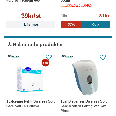
Färg och Parfym 600ml
500ml
39kr/st
31kr
49kr
Läs mer
-37%
Köp
Relaterade produkter
Tvålcreme Refill Diversey Soft
Tvål Dispenser Diversey Soft
Care Soft H21 800ml
Care Modern Formgiven ABS
Plast