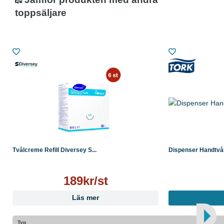
toppsäljare
Bruksanvisning
Apply this product to pre-wetted hands following the 6
steps process.
Rinse the hands to remove the entire product.
Dry the hands well to keep your skin healthy and
maintain good hand hygiene.
Tvålcreme Refill Diversey S...
Dispenser Handtvål 
189kr/st
Läs mer
Typ