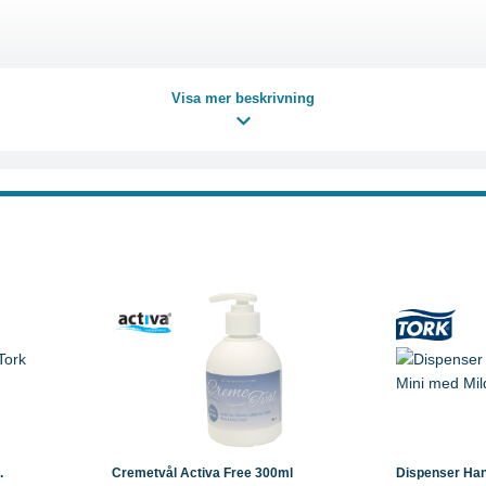
Visa mer beskrivning
Läs mer
Köp
Läs mer
Köp
.
Cremetvål Activa Free 300ml
Dispenser Hand