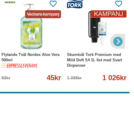
-13%
Köp
Läs mer
-23%
Köp
Läs mer
Flytande Tvål Nordex Aloe Vera
Skumtvål Tork Premium med
500ml
Mild Doft S4 1L 6st med Svart
Dispenser
45kr
1 026kr
52kr
1 335kr