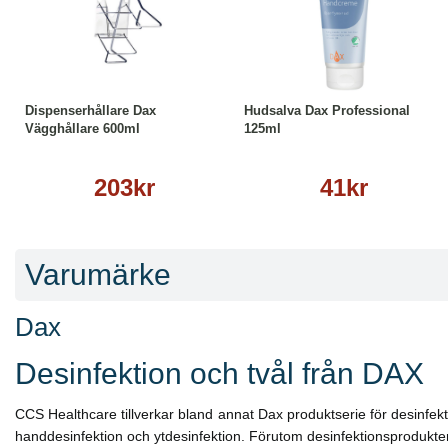
Köp
Läs mer
Köp
Läs mer
Dispenserhållare Dax
Hudsalva Dax Professional
Vägghållare 600ml
125ml
203kr
41kr
Varumärke
Dax
Desinfektion och tvål från DAX
CCS Healthcare tillverkar bland annat Dax produktserie för desinfek
handdesinfektion och ytdesinfektion. Förutom desinfektionsprodukte