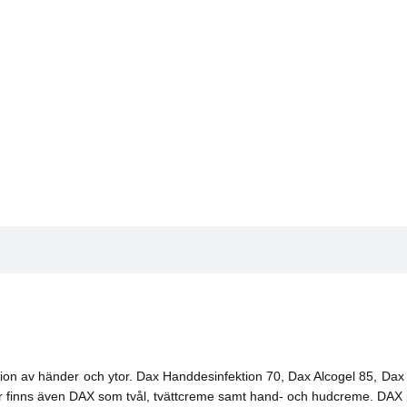
tion av händer och ytor. Dax Handdesinfektion 70, Dax Alcogel 85, Dax
r finns även DAX som tvål, tvättcreme samt hand- och hudcreme. DAX pr