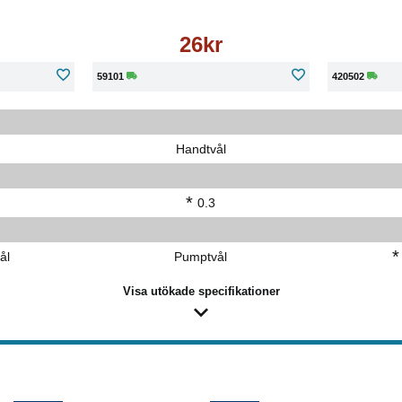
26kr
59101
420502
Handtvål
*
0.3
*
ål
Pumptvål
Visa utökade specifikationer