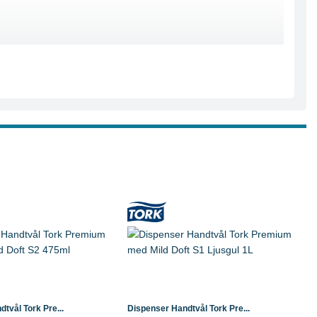
Läs mer
Köp
Läs mer
tvål Tork Pre...
Dispenser Handtvål Tork Pre...