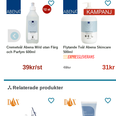
Läs mer
-37%
Köp
Läs mer
Cremetvål Abena Mild utan Färg
Flytande Tvål Abena Skincare
och Parfym 600ml
500ml
39kr/st
31kr
49kr
Relaterade produkter