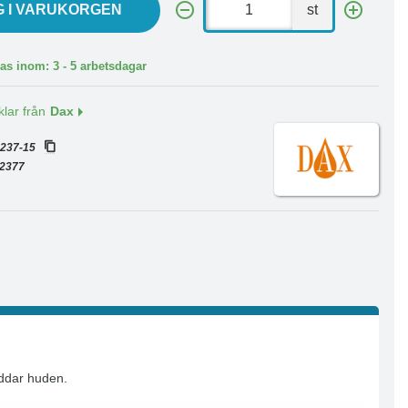
G I VARUKORGEN
st
as inom: 3 - 5 arbetsdagar
klar från
Dax
:
237-15
2377
yddar huden.