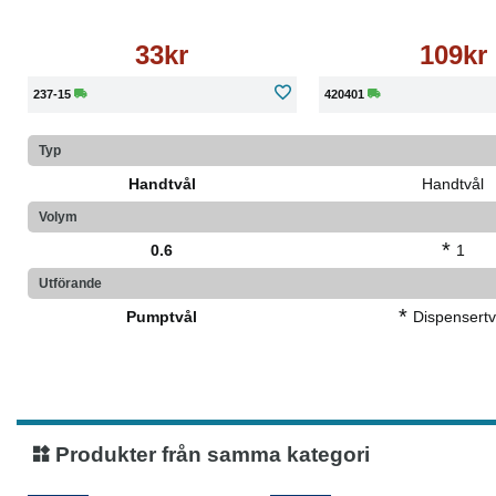
33kr
109kr
237-15
420401
Typ
Handtvål
Handtvål
Volym
*
0.6
1
Utförande
*
Pumptvål
Dispensertv
Produkter från samma kategori