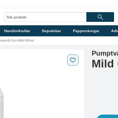
Handtorkrullar
Sopsäckar
Papperskorgar
Arb
mptvål Dax Mild 600ml
Pumptvå
Mild