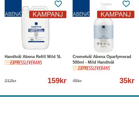
-25%
Köp
Läs mer
-22%
Köp
Läs mer
Handtvål Abena Refill Mild 5L
Cremetvål Abena Oparfymerad
500ml - Mild Handtvål
159kr
35kr
212kr
45kr