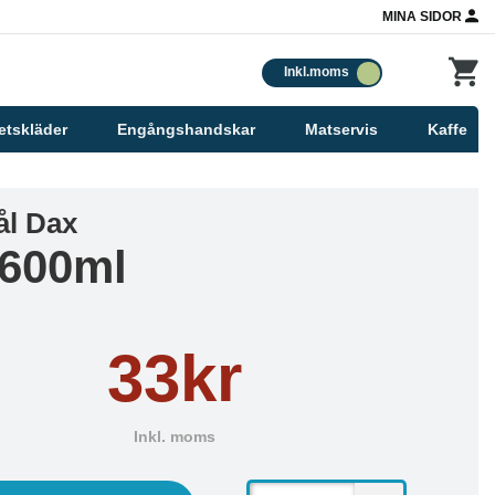
MINA SIDOR
Inkl.moms
etskläder
Engångshandskar
Matservis
Kaffe
l Dax
 600ml
33kr
Inkl. moms