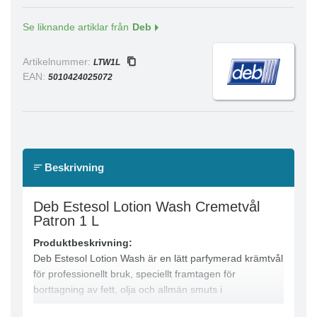
Se liknande artiklar från
Deb
Artikelnummer:
LTW1L
EAN:
5010424025072
Beskrivning
Deb Estesol Lotion Wash Cremetvål
Patron 1 L
Produktbeskrivning:
Deb Estesol Lotion Wash är en lätt parfymerad krämtvål
för professionellt bruk, speciellt framtagen för
borttagning av fett, olja och allmän smuts i
industrimiljöer. Den milda tensidblandningen rengör