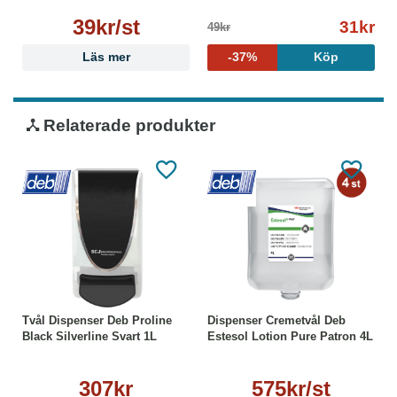
39kr/st
31kr
49kr
Läs mer
-37%
Köp
Relaterade produkter
Tvål Dispenser Deb Proline
Dispenser Cremetvål Deb
Black Silverline Svart 1L
Estesol Lotion Pure Patron 4L
307kr
575kr/st