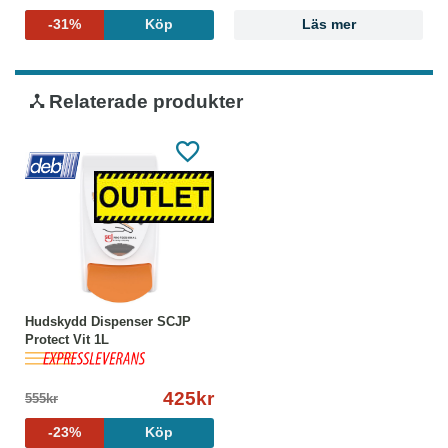
-31%
Köp
Läs mer
Relaterade produkter
Hudskydd Dispenser SCJP
Protect Vit 1L
425kr
555kr
-23%
Köp