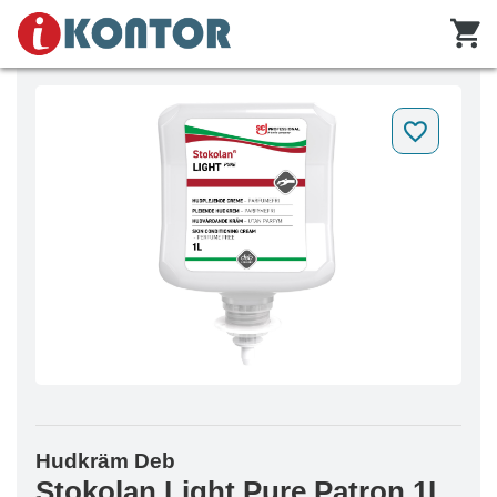
Hudkräm Deb
Stokolan Light Pure Patron 1L