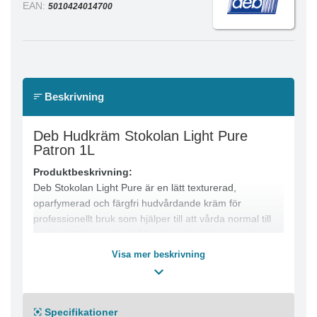
EAN:
5010424014700
Beskrivning
Deb Hudkräm Stokolan Light Pure
Patron 1L
Produktbeskrivning:
Deb Stokolan Light Pure är en lätt texturerad,
oparfymerad och färgfri hudvårdande kräm för
professionellt bruk som hjälper till att vårda normal till
torr hud. Krämen innehåller glycerin, allantoin och
sheasmör som återfuktar, vårdar och påskyndar
Visa mer beskrivning
hudens naturliga läkning. Produkten är lämplig för
användning inom industrin, livsmedelshantering,
hälsovård, kontor och kommersiella miljöer. Kan
Specifikationer
användas under latex-, nitril- och vinylhandskar.