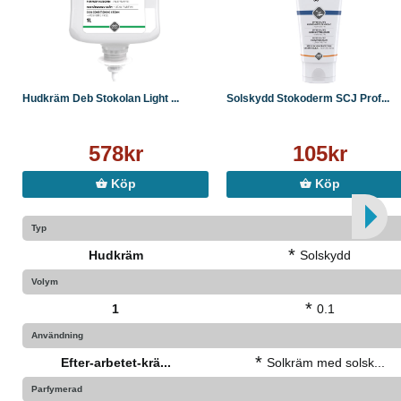
Tekniska specifikationer:
● Volym: 1 L
● Doft: Oparfymerad
● Egenskaper: Färg- och parfymfri, vårdande, lätt
absorberande
Hudkräm Deb Stokolan Light ...
Solskydd Stokoderm SCJ Prof...
578kr
105kr
Köp
Köp
Typ
*
Hudkräm
Solskydd
Volym
*
1
0.1
Användning
*
Efter-arbetet-krä...
Solkräm med solsk...
Parfymerad