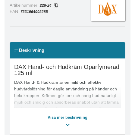
Artikelnummer:
228-24
EAN:
7331964002285
Beskrivning
DAX Hand- och Hudkräm Oparfymerad
125 ml
DAX Hand- & Hudkräm är en mild och effektiv
hudvårdslösning för daglig användning på händer och
hela kroppen. Krämen gör torr och narig hud naturligt
mjuk och smidig och absorberas snabbt utan att lämna
kladdiga rester. Produkten innehåller solrosolja som
vårdar och återfuktar huden, samtidigt som den är fri
Visa mer beskrivning
från färgämnen.
Produktfördelar: