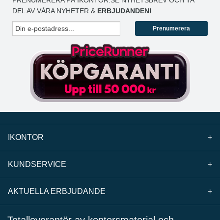
PRENUMERERA PÅ IKONTOR.SE NYHETSBREV OCH TA
DEL AV VÅRA NYHETER &
ERBJUDANDEN!
Prenumerera
IKONTOR
+
KUNDSERVICE
+
AKTUELLA ERBJUDANDE
+
Totalleverantör av kontorsmaterial och