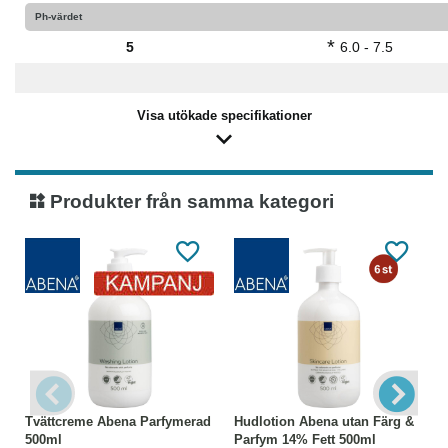
Ph-värdet
*
5
6.0 - 7.5
Visa utökade specifikationer
Produkter från samma kategori
Tvättcreme Abena Parfymerad
Hudlotion Abena utan Färg &
500ml
Parfym 14% Fett 500ml