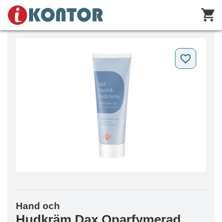
Hand och
Hudkräm Dax Oparfymerad