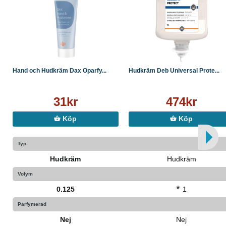
Hand och Hudkräm Dax Oparfy...
Hudkräm Deb Universal Prote...
31kr
474kr
Köp
Köp
Typ
Hudkräm
Hudkräm
Volym
*
0.125
1
Parfymerad
Nej
Nej