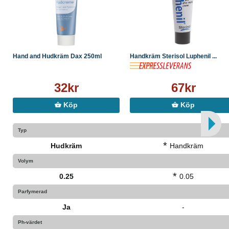
Hand and Hudkräm Dax 250ml
Handkräm Sterisol Luphenil ...
32kr
67kr
Köp
Köp
Typ
*
Hudkräm
Handkräm
Volym
*
0.25
0.05
Parfymerad
Ja
-
Ph-värdet