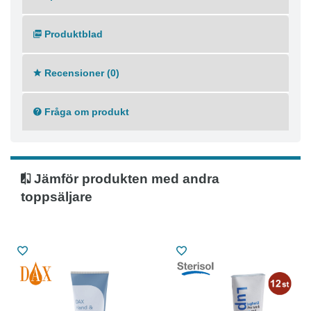
Produktdetaljer:
● Volym: 250 ml
Produktblad
● Färg: Vit
● Levereras i praktisk tub
Recensioner (0)
Fråga om produkt
Jämför produkten med andra
toppsäljare