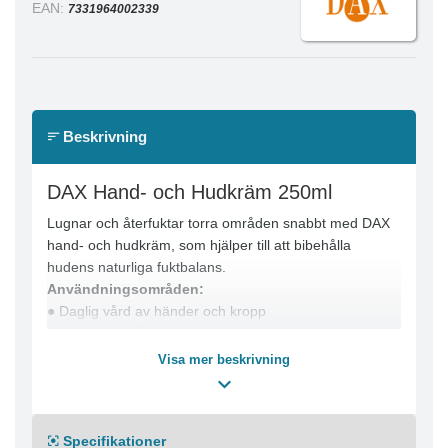
EAN:
7331964002339
Beskrivning
DAX Hand- och Hudkräm 250ml
Lugnar och återfuktar torra områden snabbt med DAX
hand- och hudkräm, som hjälper till att bibehålla
hudens naturliga fuktbalans.
Användningsområden:
● Daglig vård av händer och kropp
● Lugnar och återfuktar torra hudpartier
● Passar känslig hud
Visa mer beskrivning
Egenskaper:
● Absorberas snabbt utan att lämna klibbiga rester
● Mjukar upp huden utan irritation
Specifikationer
● Innehåller fuktgivande solrosolja