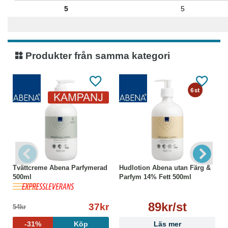
5
5
Produkter från samma kategori
Tvättcreme Abena Parfymerad
Hudlotion Abena utan Färg &
500ml
Parfym 14% Fett 500ml
89kr/st
37kr
54kr
-31%
Köp
Läs mer