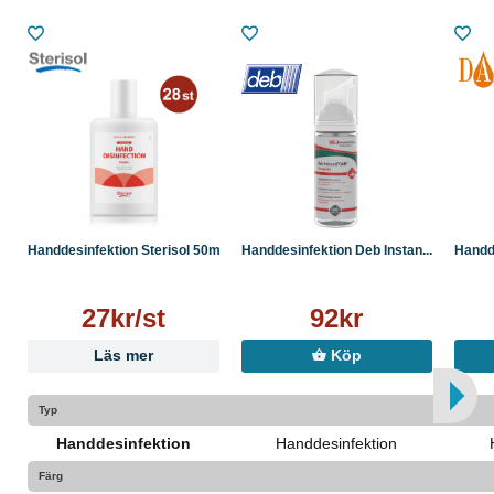
Handdesinfektion Sterisol 50ml
Handdesinfektion Deb Instan...
Handde
27kr/st
92kr
Läs mer
Köp
Typ
Handdesinfektion
Handdesinfektion
Färg