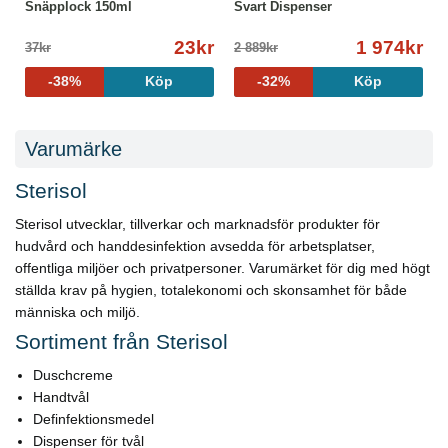
Snäpplock 150ml
Svart Dispenser
23kr
1 974kr
37kr
2 889kr
-38%
Köp
-32%
Köp
Varumärke
Sterisol
Sterisol utvecklar, tillverkar och marknadsför produkter för
hudvård och handdesinfektion avsedda för arbetsplatser,
offentliga miljöer och privatpersoner. Varumärket för dig med högt
ställda krav på hygien, totalekonomi och skonsamhet för både
människa och miljö.
Sortiment från Sterisol
Duschcreme
Handtvål
Definfektionsmedel
Dispenser för tvål