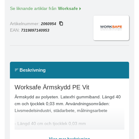
Se liknande artiklar från
Worksafe
Artikelnummer:
2060954
EAN:
7319897140953
Beskrivning
Worksafe Ärmskydd PE Vit
Ärmskydd av polyeten. Latexfri gummiband. Längd 40
cm och tjocklek 0,03 mm. Användningsområden:
Livsmedelsindustri, städarbete, målningsarbete
- Längd 40 cm och tjocklek 0,03 mm
- En storlek passar alla