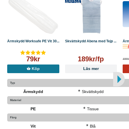
Ärmskydd Worksafe PE Vit 30...
Skvättskydd Abena med Tejp ...
Ärm
79kr
189kr/fp
499
Köp
Läs mer
Typ
*
Ärmskydd
Skvättskydd
Material
*
PE
Tissue
Färg
*
Vit
Blå