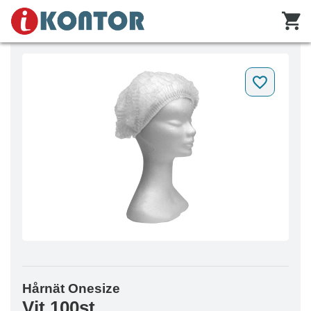
Hårnät Onesize
Vit 100st