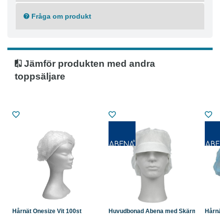
Fråga om produkt
Jämför produkten med andra
toppsäljare
Hårnät Onesize Vit 100st
Huvudbonad Abena med Skärm ...
Hårnä