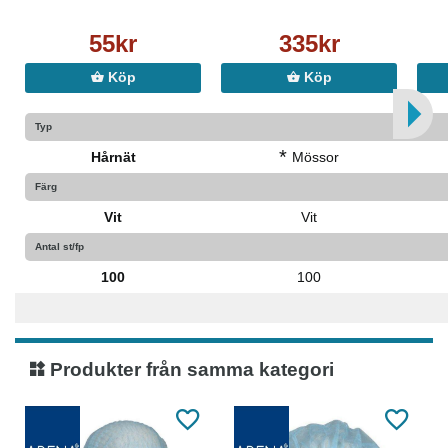
55kr
335kr
Köp
Köp
Typ
*
Hårnät
Mössor
Färg
Vit
Vit
Antal st/fp
100
100
Produkter från samma kategori