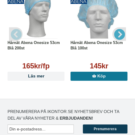
Hårnät Abena Onesize 53cm
Hårnät Abena Onesize 53cm
Blå 200st
Blå 100st
165kr/fp
145kr
Läs mer
Köp
PRENUMERERA PÅ IKONTOR.SE NYHETSBREV OCH TA
DEL AV VÅRA NYHETER &
ERBJUDANDEN!
Prenumerera