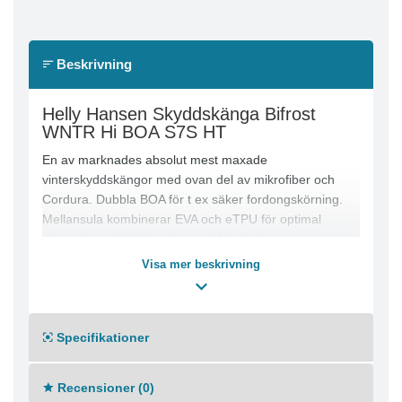
Beskrivning
Helly Hansen Skyddskänga Bifrost
WNTR Hi BOA S7S HT
En av marknades absolut mest maxade
vinterskyddskängor med ovan del av mikrofiber och
Cordura. Dubbla BOA för t ex säker fordongskörning.
Mellansula kombinerar EVA och eTPU för optimal
dämpning, stabilitet och energiåtergivning.
Visa mer beskrivning
Normal läst
Primaloft Guld isolering- 400g
Helly Tech membran
Dri-Blaze-fodret kombinerar nylontrådar med en
Specifikationer
kolförening från kaffe som naturligt fångar
kroppsvärmen för ytterligare värme
Recensioner (0)
HellyGrip Nitrilgummisula för bra fäste på alla typer av