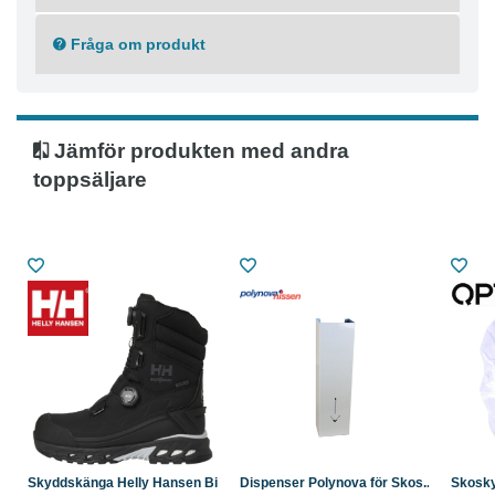
underlag
Reflexdetaljer för ökad synbarhet
Fråga om produkt
Materialkomposition
Mikrofiber
Yttersula av ETPU
Jämför produkten med andra
Yttersula av EVA
toppsäljare
Yttersula av Gummi
Textil
Skyddskänga Helly Hansen Bi...
Dispenser Polynova för Skos...
Skosky