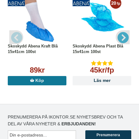
Skoskydd Abena Kraft Blå
Skoskydd Abena Plast Blå
15x41cm 100st
15x41cm 100st
89kr
45kr/fp
Köp
Läs mer
PRENUMERERA PÅ IKONTOR.SE NYHETSBREV OCH TA
DEL AV VÅRA NYHETER &
ERBJUDANDEN!
Prenumerera