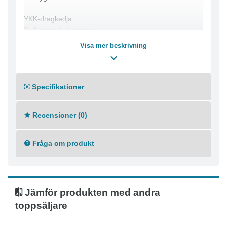
YKK-dragkedja
Reflexband på benen
Fåll i benslut ger möjlighet till 5cm extra benlängd
Visa mer beskrivning
Materialkomposition
Elastan 7%
Polyamid 93%
Specifikationer
Recensioner (0)
Fråga om produkt
Jämför produkten med andra
toppsäljare