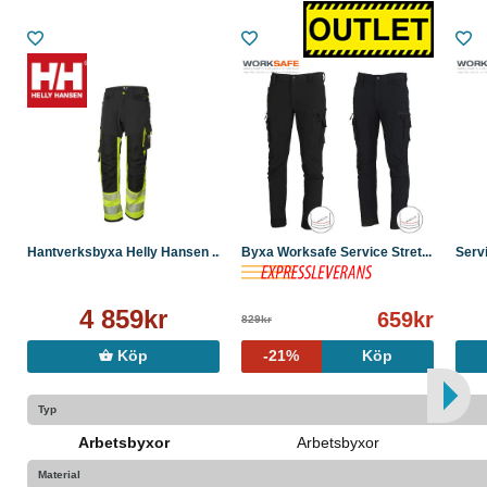
Hantverksbyxa Helly Hansen ...
Byxa Worksafe Service Stret...
Serv
4 859kr
659kr
829kr
Köp
-21%
Köp
Typ
Arbetsbyxor
Arbetsbyxor
Material