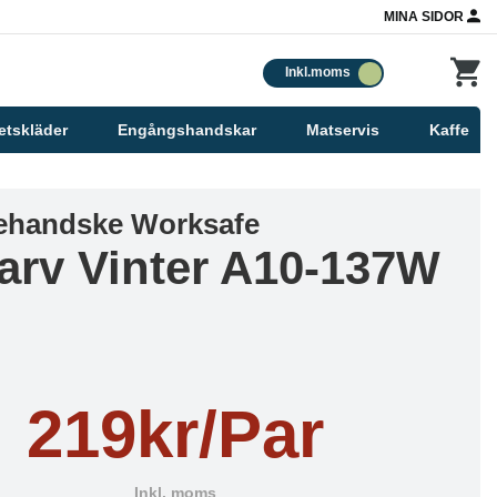
MINA SIDOR
Inkl.moms
etskläder
Engångshandskar
Matservis
Kaffe
ehandske Worksafe
arv Vinter A10-137W
219kr/Par
Inkl. moms