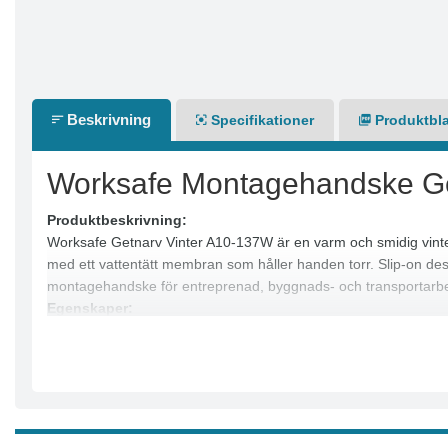
Beskrivning
Specifikationer
Produktbl
Worksafe Montagehandske Ge
Produktbeskrivning:
Worksafe Getnarv Vinter A10-137W är en varm och smidig vinte
med ett vattentätt membran som håller handen torr. Slip-on desi
montagehandske för entreprenad, byggnads- och transportarbe
Egenskaper:
● Handske i högkvalitativt getskinn
● Helfodrad med varm fleece
● Vattentät och slitstark konstruktion
● Ovanhand i spandex med vattentätt membran
● Slip-on modell med bra passform
● Förstärkta fingertoppar och extra förstärkt pekfinger