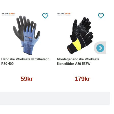
Läs mer
Läs mer
Handske Worksafe Nitrilbelagd
Montagehandske Worksafe
P30-400
Konstläder A80-537W
59kr
179kr