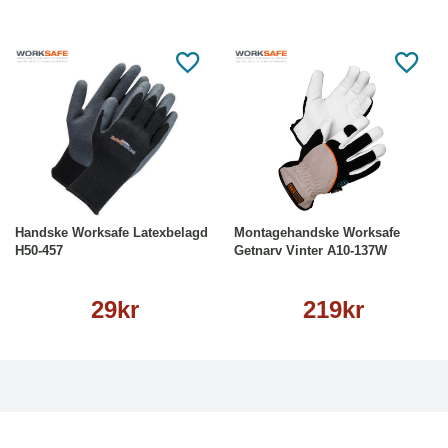
e
Läs mer
Läs mer
Handske Worksafe Latexbelagd
Montagehandske Worksafe
H50-457
Getnarv Vinter A10-137W
29kr
219kr