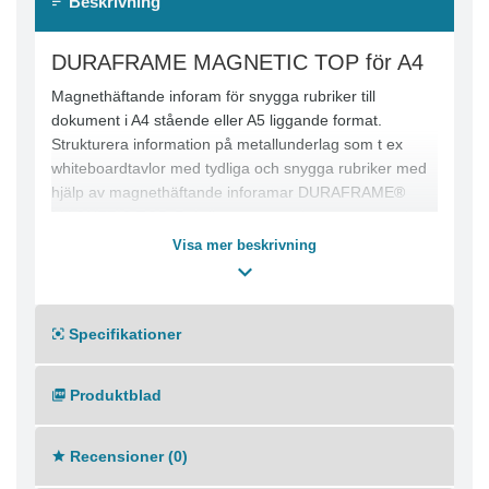
Beskrivning
DURAFRAME MAGNETIC TOP för A4
Magnethäftande inforam för snygga rubriker till
dokument i A4 stående eller A5 liggande format.
Strukturera information på metallunderlag som t ex
whiteboardtavlor med tydliga och snygga rubriker med
hjälp av magnethäftande inforamar DURAFRAME®
MAGNETIC TOP. Rubrikramarna är lätta att använda -
bara att sätta fast, flytta runt eller ta bort från
Visa mer beskrivning
underlaget efter behov. Skapa proffsiga rubriker med
hjälp av mallar i gratisprogrammet DURAPRINT®, som
finns på www.duraprint.se. Etikettens mått: 210x40 mm
Specifikationer
för rubrik till A4 stående eller A5 liggande format
Yttermått: 236x66 mm. Färg: silver. Förpackning med 5
st.
Produktblad
Recensioner (0)