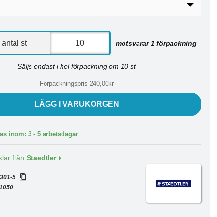
antal st
motsvarar 1 förpackning
Säljs endast i hel förpackning om 10 st
Förpackningspris 240,00kr
LÄGG I VARUKORGEN
as inom: 3 - 5 arbetsdagar
klar från
Staedtler
:
301-5
1050