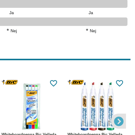
Ja
Ja
*
*
Nej
Nej
Köp
Läs mer
Köp
Läs mer
Whiteboardpenna Bic Velleda
Whiteboardpenna Bic Velleda