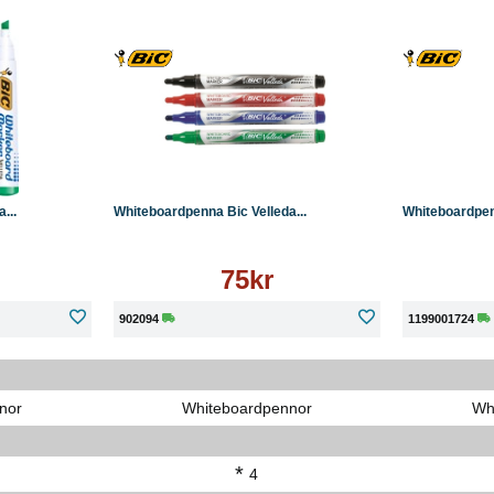
Läs mer
Köp
Läs mer
Köp
...
Whiteboardpenna Bic Velleda...
Whiteboardpenn
75kr
902094
1199001724
nor
Whiteboardpennor
Wh
*
4