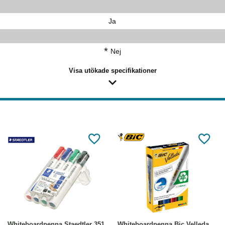
Ja
*
Nej
Visa utökade specifikationer
Köp
Läs mer
Köp
Läs mer
Whiteboardpenna Staedtler 351
Whiteboardpenna Bic Velleda