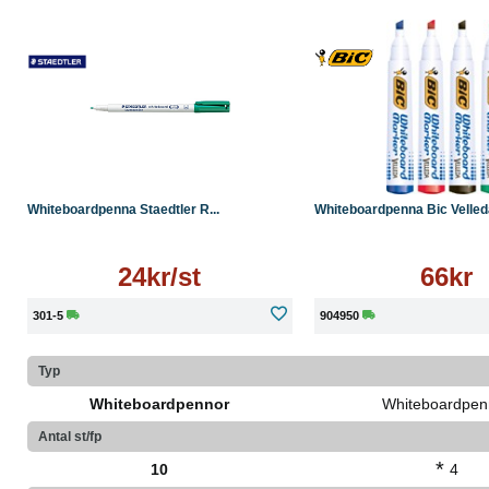
Läs mer
Köp
Whiteboardpenna Staedtler R...
Whiteboardpenna Bic Velleda
24kr/st
66kr
301-5
904950
Typ
Whiteboardpennor
Whiteboardpen
Antal st/fp
*
10
4