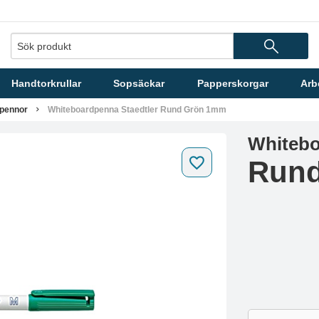
Handtorkrullar
Sopsäckar
Papperskorgar
Arb
pennor
Whiteboardpenna Staedtler Rund Grön 1mm
Whitebo
Run