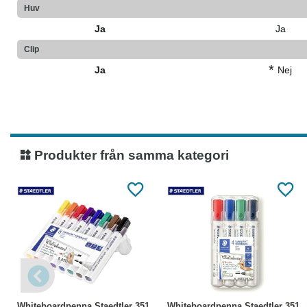
Huv
Ja
Ja
Clip
*
Ja
Nej
Produkter från samma kategori
Köp
Läs mer
Köp
Läs mer
Whiteboardpenna Staedtler 351
Whiteboardpenna Staedtler 351