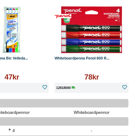
Läs mer
Köp
Läs mer
a Bic Velleda...
Whiteboardpenna Penol 800 R...
47kr
78kr
12818000
iteboardpennor
Whiteboardpennor
*
4
-