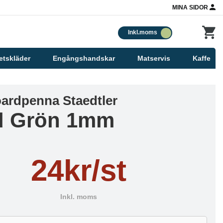
MINA SIDOR
Inkl.moms
etskläder
Engångshandskar
Matservis
Kaffe
ardpenna Staedtler
d Grön 1mm
24kr/st
Inkl. moms