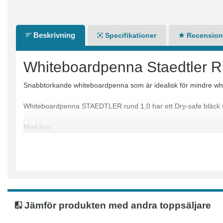
Beskrivning
Specifikationer
Recensione
Whiteboardpenna Staedtler R
Snabbtorkande whiteboardpenna som är idealisk för mindre wh
Whiteboardpenna STAEDTLER rund 1,0 har ett Dry-safe bläck som 
Med huv
Rund spets
Linjebredd: 1 mm
Textfärg: Grön
Pennkropp: Vit
Jämför produkten med andra toppsäljare